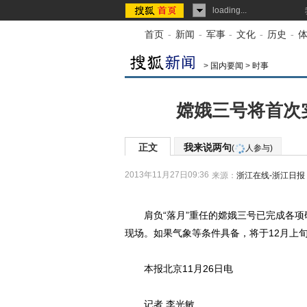
loading...
首页
-
新闻
-
军事
-
文化
-
历史
-
>
国内要闻
>
时事
嫦娥三号将首次实
正文
我来说两句
(
人参与)
2013年11月27日09:36
来源：
浙江在线-浙江日报
肩负“落月”重任的嫦娥三号已完成各项
现场。如果气象等条件具备，将于12月上
本报北京11月26日电
记者 李光敏