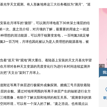
基光学天文观测。有人形象地将这三大任务概括为“测月”、“巡
在月球车的“腹部”，可以测月球地底下30米深土壤层的结
是第一次。庞之浩介绍，对月壤的了解，最重要的用途之一就是
一种理想的清洁能源，可以用于核聚变发电，一百吨氦3就足够
氦3一百万吨，月球也因此被认为是人类理想的能源基地，被
“巡天”和“观地”两大重任。着陆器上安装的天文月基光学望
广告
在月球对各种天文变源的亮度变化行为进行长时间连续监测并
我
次把“天文台”架到了月球上。
附近等离子体层进行极紫外成像探测。嫦娥三号月面软着陆
子层的全貌。通过对地球周围的等离子体层产生的辐射进行全方
三维图像，有助于了解太阳和地球的相互关系。“观测拿到的第
空间环境，可以有一个深入的了解。”庞之浩说。也有观点认