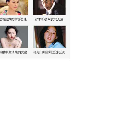
曾做过9次试管婴儿
张丰毅被网友骂人渣
伟眼中最清纯的女星
艳照门后张柏芝这么说