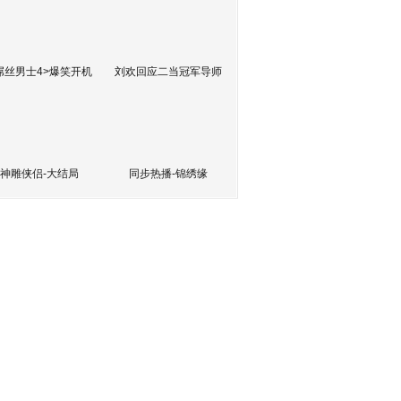
屌丝男士4>爆笑开机
刘欢回应二当冠军导师
神雕侠侣-大结局
同步热播-锦绣缘