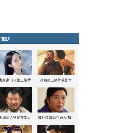
门图片
出身豪门却拍三级片
戏精演三级片获影帝
因嫖娼入狱现在复出
被孙红雷抛弃她入佛门