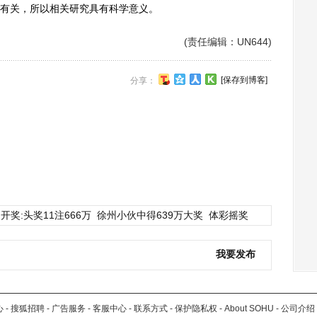
有关，所以相关研究具有科学意义。
(责任编辑：UN644)
[保存到博客]
分享：
开奖:头奖11注666万
徐州小伙中得639万大奖
体彩摇奖
我要发布
心
-
搜狐招聘
-
广告服务
-
客服中心
-
联系方式
-
保护隐私权
-
About SOHU
-
公司介绍