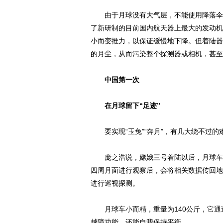
由于月球没有大气层，不能使用降落伞，
了新研制的目前国内航天器上最大的发动机，
小而变推力，以保证缓慢地下降。但着陆器
的月尘，从而污染整个探测器或相机，甚至
中国第一次
在月球留下“足迹”
要实现“玉兔”“奔月”，有几大绕不过的
庞之浩说，嫦娥三号着陆以后，月球车将
四周月面进行观察后，会将相关数据传回地
进行巡视探测。
月球车小而精，重量为140公斤，它通过
越障功能，还能自我保持平衡。