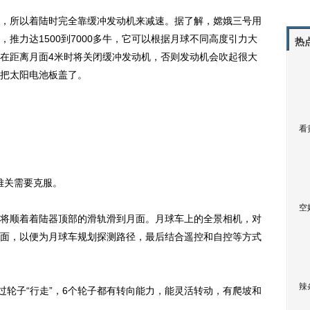
所以着陆时完全靠缓冲发动机来减速。据了解，嫦娥三号用
推力达1500到7000多牛，它可以根据月球不同高度引力大
热
在距离月面4米时将关闭缓冲发动机，否则发动机会吹起很大
把太阳电池板盖了。
看
难关需要克服。
空
顺着着陆器顶部的滑轨滑到月面。月球车上的全景相机，对
面，以便为月球车规划探测路径，最后结合遥控和自控等方式
辣
轮子“行走”，6个轮子都有转向能力，能灵活转动，有爬坡和