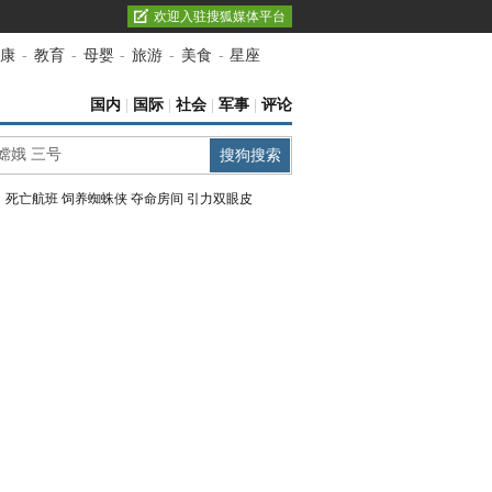
欢迎入驻搜狐媒体平台
康
-
教育
-
母婴
-
旅游
-
美食
-
星座
国内
|
国际
|
社会
|
军事
|
评论
：
死亡航班
饲养蜘蛛侠
夺命房间
引力双眼皮