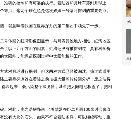
准确的控制和有可靠的执行。着陆器和月球车落到月球上
个难点。这两个难点也是这次嫦娥三号落月探测的重要亮点。
她
，就意味着我国在世界探月的第二集团中领先了一步。
号传回的虹湾影像图显示，与月表其他地方相比，虹湾地区
合了以下几个方面的因素：虹湾还没有被探测过，具有科学价
的太阳能，能保证探测过程中太阳能板的工作。
卓
式对月球进行探测，但这两种方式已经被淘汰。掠过式适用
陆主要靠探测器在着陆之前拍摄大量照片传回分析，庞之浩将
，都吹起来，会污染整个探测器，甚至把太阳电池板盖了，把相
。对此，庞之浩解释说：“着陆器在距离月面100米时会像直
有没有大块的石头，如果不符合着陆条件，可以继续移动，重