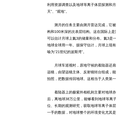
利用资源调查以及地球等离子体层探测和月
天”、“观地”。
测月的任务主要由测月雷达完成，它被安装
构和100米深的次表层结构。这在国际上
可以估计月球上氦3的储量和分布。氦3是
地球全球用一年。据保守估计，月球上现有
喻为“21世纪的波斯湾”。
月球车巡视时，原地守候的着陆器还肩负着
远镜，由望远镜主体、反射镜转台组成，能
拍照，把数据传回地球。这相当于人类第一
着陆器上的极紫外相机则主要对地球赤道
后，离地球38万公里，能够看到地球等离
位、长期的观测研究，获取地球等离子体层
一手的数据，对地球整个的环境变化尤其是