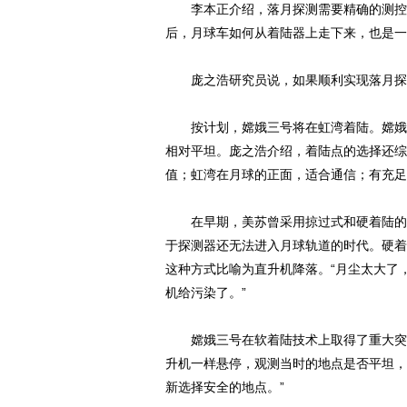
李本正介绍，落月探测需要精确的测控、
后，月球车如何从着陆器上走下来，也是一
庞之浩研究员说，如果顺利实现落月探测
按计划，嫦娥三号将在虹湾着陆。嫦娥二
相对平坦。庞之浩介绍，着陆点的选择还综
值；虹湾在月球的正面，适合通信；有充足
在早期，美苏曾采用掠过式和硬着陆的方
于探测器还无法进入月球轨道的时代。硬着
这种方式比喻为直升机降落。“月尘太大了
机给污染了。”
嫦娥三号在软着陆技术上取得了重大突破
升机一样悬停，观测当时的地点是否平坦，
新选择安全的地点。”