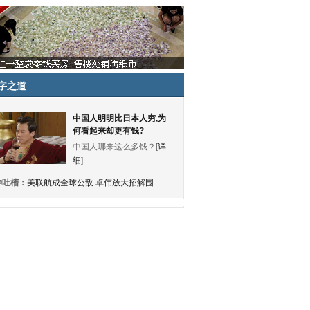
字之道
中国人明明比日本人穷,为
何看起来却更有钱?
中国人哪来这么多钱？[
详
细
]
神吐槽：
美联航成全球公敌 卓伟放大招解围