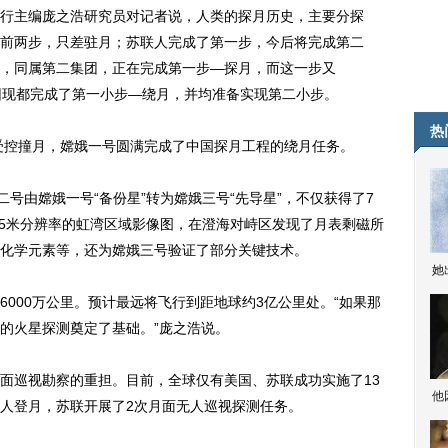
主编庞之浩研究员对记者说，人类的探月历史，主要分探
前两步，只差驻月；苏联人完成了第一步，今后将完成第二
，同属第二集团，正在完成第一步—探月，而这一步又
二集团现都完成了第一小步—绕月，并均准备实现第二小步。
热
月受控撞月，嫦娥一号圆满完成了中国探月工程的绕月任务。
号由嫦娥一号“备份星”转为嫦娥三号“先导星”，不仅获得了7
.5米分辨率的虹湾区域影像图，在澄海对峙区发现了月表剩磁所
化学元素等，还为嫦娥三号验证了部分关键技术。
她
00万公里。预计最远将飞行到距地球约3亿公里处。“如果那
的火星探测奠定了基础。”庞之浩说。
巡视勘察的重担。目前，全球仅有美国、苏联成功实施了13
他
人登月，苏联开展了2次月面无人巡视探测任务。