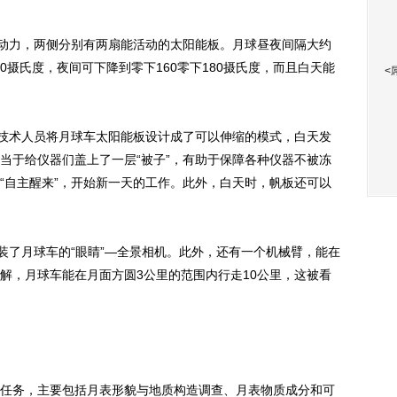
动力，两侧分别有两扇能活动的太阳能板。月球昼夜间隔大约
50摄氏度，夜间可下降到零下160零下180摄氏度，而且白天能
<
技术人员将月球车太阳能板设计成了可以伸缩的模式，白天发
当于给仪器们盖上了一层“被子”，有助于保障各种仪器不被冻
“自主醒来”，开始新一天的工作。此外，白天时，帆板还可以
了月球车的“眼睛”—全景相机。此外，还有一个机械臂，能在
解，月球车能在月面方圆3公里的范围内行走10公里，这被看
务，主要包括月表形貌与地质构造调查、月表物质成分和可