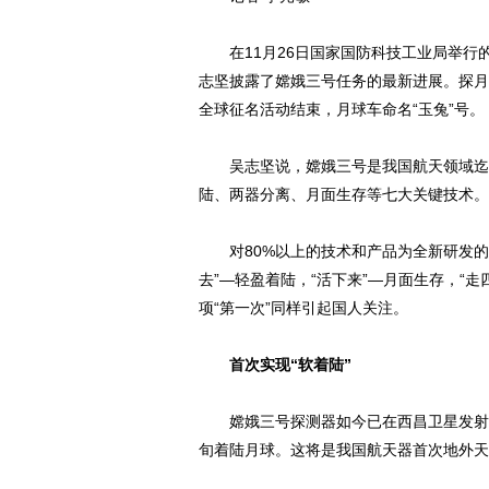
在11月26日国家国防科技工业局举行
志坚披露了嫦娥三号任务的最新进展。探月
全球征名活动结束，月球车命名“玉兔”号。
吴志坚说，嫦娥三号是我国航天领域迄今
陆、两器分离、月面生存等七大关键技术。
对80%以上的技术和产品为全新研发的嫦
去”—轻盈着陆，“活下来”—月面生存，“
项“第一次”同样引起国人关注。
首次实现“软着陆”
嫦娥三号探测器如今已在西昌卫星发射中
旬着陆月球。这将是我国航天器首次地外天