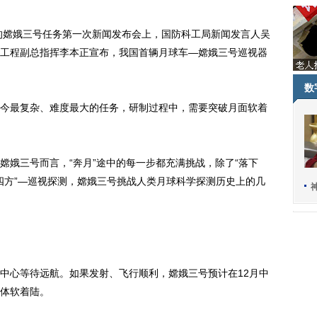
的嫦娥三号任务第一次新闻发布会上，国防科工局新闻发言人吴
工程副总指挥李本正宣布，我国首辆月球车—嫦娥三号巡视器
数
最复杂、难度最大的任务，研制过程中，需要突破月面软着
娥三号而言，“奔月”途中的每一步都充满挑战，除了“落下
走四方”—巡视探测，嫦娥三号挑战人类月球科学探测历史上的几
心等待远航。如果发射、飞行顺利，嫦娥三号预计在12月中
体软着陆。