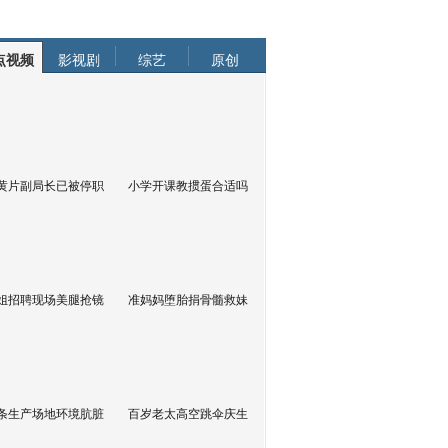
点视频
影视剧
综艺
原创
黄片副局长已被停职
小学开课教掼蛋合适吗
姐招聘现场美腿抢镜
准妈妈堕胎捐骨髓救妹
条生产场地环境肮脏
百岁老太高空跳伞庆生