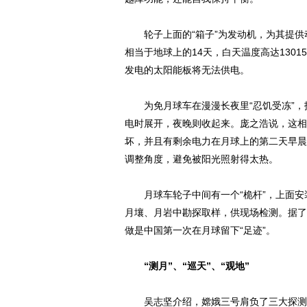
轮子上面的“箱子”为发动机，为其提供
相当于地球上的14天，白天温度高达1301
发电的太阳能板将无法供电。
为免月球车在漫漫长夜里“忍饥受冻”，
电时展开，夜晚则收起来。庞之浩说，这相
坏，并且有剩余电力在月球上的第二天早晨
调整角度，避免被阳光照射得太热。
月球车轮子中间有一个“桅杆”，上面安装
月壤、月岩中勘探取样，供现场检测。据了
做是中国第一次在月球留下“足迹”。
“测月”、“巡天”、“观地”
吴志坚介绍，嫦娥三号肩负了三大探测任