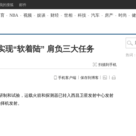
我的搜狐
邮件
体育
-
NBA
-
视频
-
娱谈
-
财经
-
世相
-
科技
-
汽车
-
房产
-
时尚
-
健
现“软着陆” 肩负三大任务
热词
扫描到手机
手机客户端
保存到博客
研制和试验，运载火箭和探测器已转入西昌卫星发射中心发射
旬择机发射。