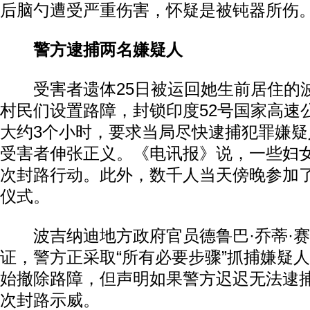
后脑勺遭受严重伤害，怀疑是被钝器所伤
警方逮捕两名嫌疑人
受害者遗体25日被运回她生前居住的
村民们设置路障，封锁印度52号国家高速
大约3个小时，要求当局尽快逮捕犯罪嫌
受害者伸张正义。《电讯报》说，一些妇
次封路行动。此外，数千人当天傍晚参加
仪式。
波吉纳迪地方政府官员德鲁巴·乔蒂·赛
证，警方正采取“所有必要步骤”抓捕嫌疑
始撤除路障，但声明如果警方迟迟无法逮
次封路示威。