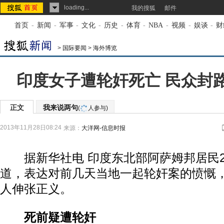
loading...
我的搜狐
邮件
首页
-
新闻
-
军事
-
文化
-
历史
-
体育
-
NBA
-
视频
-
娱谈
-
财
>
国际要闻
>
海外博览
印度女子遭轮奸死亡 民众封
正文
我来说两句
(
人参与)
2013年11月28日08:24
来源：
大洋网-信息时报
据新华社电 印度东北部阿萨姆邦居民2
道，表达对前几天当地一起轮奸案的愤慨
人伸张正义。
死前疑遭轮奸