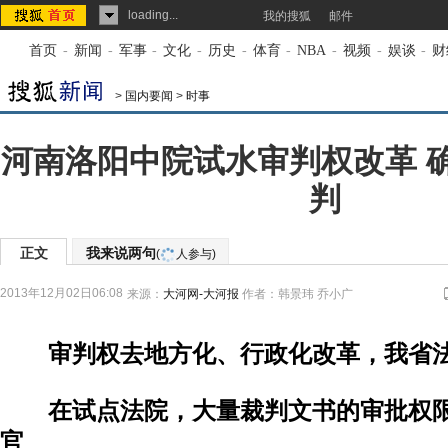
loading...
我的搜狐
邮件
首页
-
新闻
-
军事
-
文化
-
历史
-
体育
-
NBA
-
视频
-
娱谈
-
财
>
国内要闻
>
时事
河南洛阳中院试水审判权改革 
判
正文
我来说两句
(
人参与)
2013年12月02日06:08
来源：
大河网-大河报
作者：韩景玮 乔小广
审判权去地方化、行政化改革，我省
在试点法院，大量裁判文书的审批权限
官