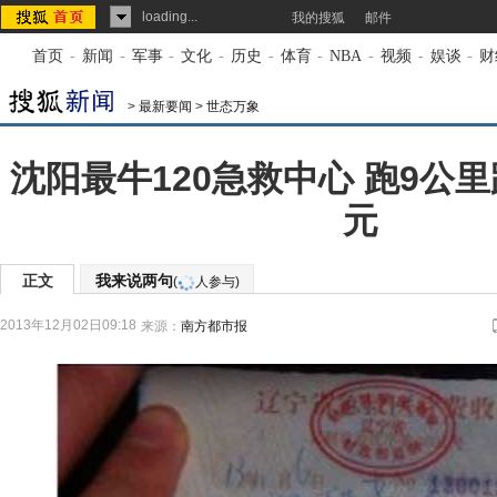
loading...
我的搜狐
邮件
首页
-
新闻
-
军事
-
文化
-
历史
-
体育
-
NBA
-
视频
-
娱谈
-
财
>
最新要闻
>
世态万象
沈阳最牛120急救中心 跑9公里
元
正文
我来说两句
(
人参与)
2013年12月02日09:18
来源：
南方都市报