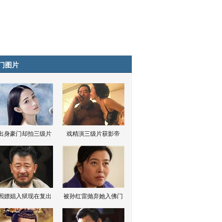
门图片
出身豪门却拍三级片
戏精演三级片获影帝
因嫖娼入狱现在复出
被孙红雷抛弃她入佛门