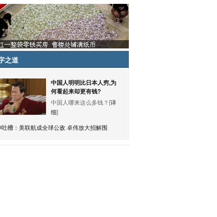
字之道
中国人明明比日本人穷,为
何看起来却更有钱?
中国人哪来这么多钱？[
详
细
]
神吐槽：
美联航成全球公敌 卓伟放大招解围