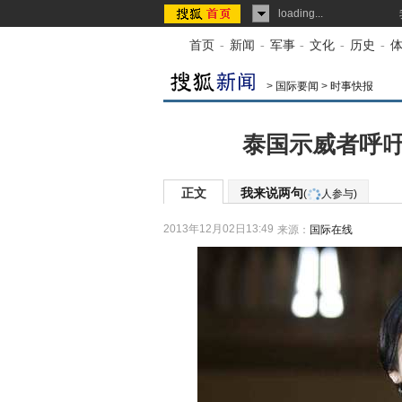
loading...
首页
-
新闻
-
军事
-
文化
-
历史
-
>
国际要闻
>
时事快报
泰国示威者呼吁
正文
我来说两句
(
人参与)
2013年12月02日13:49
来源：
国际在线