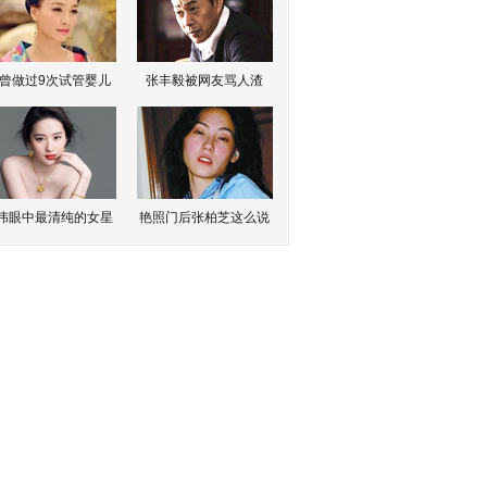
曾做过9次试管婴儿
张丰毅被网友骂人渣
伟眼中最清纯的女星
艳照门后张柏芝这么说