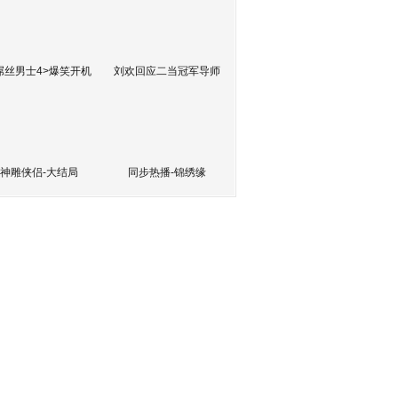
屌丝男士4>爆笑开机
刘欢回应二当冠军导师
神雕侠侣-大结局
同步热播-锦绣缘