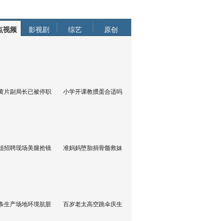
点视频
影视剧
综艺
原创
黄片副局长已被停职
小学开课教掼蛋合适吗
姐招聘现场美腿抢镜
准妈妈堕胎捐骨髓救妹
条生产场地环境肮脏
百岁老太高空跳伞庆生