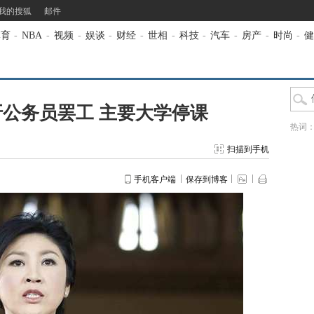
我的搜狐
邮件
体育
-
NBA
-
视频
-
娱谈
-
财经
-
世相
-
科技
-
汽车
-
房产
-
时尚
-
健
公务员罢工 主要大学停课
热词
扫描到手机
手机客户端
保存到博客