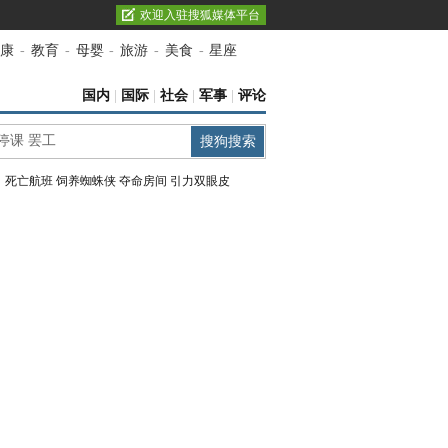
欢迎入驻搜狐媒体平台
康
-
教育
-
母婴
-
旅游
-
美食
-
星座
国内
|
国际
|
社会
|
军事
|
评论
：
死亡航班
饲养蜘蛛侠
夺命房间
引力双眼皮