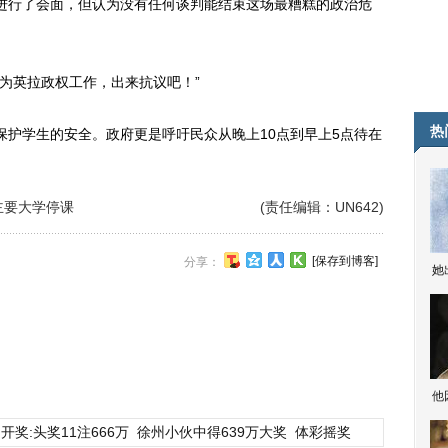
行了会面，但认为没有任何谈判能结束这场最糟糕的政治危
为英拉政权工作，出来抗议吧！”
热
护学生的安全。政府更是呼吁民众从晚上10点到早上5点待在
主要大学停课
(责任编辑：UN642)
[保存到博客]
分享：
她
他
开奖:头奖11注666万
徐州小伙中得639万大奖
体彩摇奖