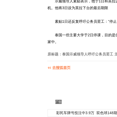
示威领导人素贴表示，他于1日和英拉进
机。他将3日设为英拉下台的最后期限
素贴1日还反复呼吁公务员罢工：“停止
泰国一些主要大学于2日停课，目的是保
家中。
原标题：泰国示威领导人呼吁公务员罢工 
广告
彩民车牌号投注中3.9万
双色球148期