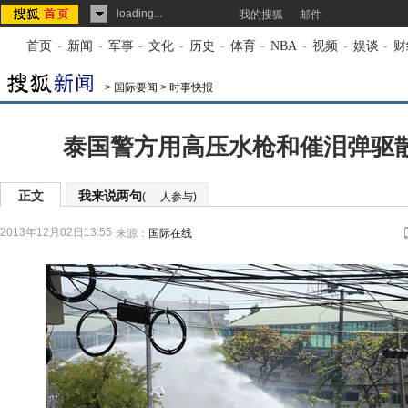
loading...
我的搜狐
邮件
首页
-
新闻
-
军事
-
文化
-
历史
-
体育
-
NBA
-
视频
-
娱谈
-
财
>
国际要闻
>
时事快报
泰国警方用高压水枪和催泪弹驱散
正文
我来说两句
(
人参与)
2013年12月02日13:55
来源：
国际在线