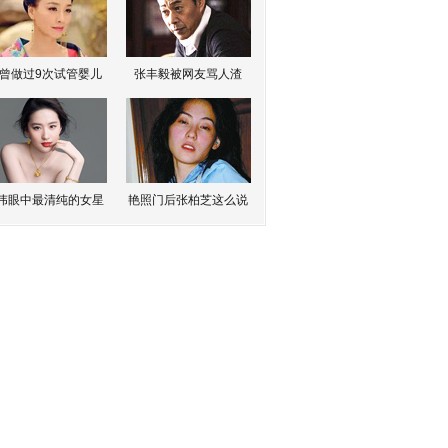
曾做过9次试管婴儿
张丰毅被网友骂人渣
伟眼中最清纯的女星
艳照门后张柏芝这么说