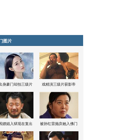
门图片
出身豪门却拍三级片
戏精演三级片获影帝
因嫖娼入狱现在复出
被孙红雷抛弃她入佛门