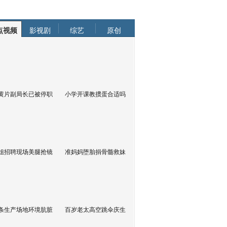
点视频
影视剧
综艺
原创
黄片副局长已被停职
小学开课教掼蛋合适吗
姐招聘现场美腿抢镜
准妈妈堕胎捐骨髓救妹
条生产场地环境肮脏
百岁老太高空跳伞庆生