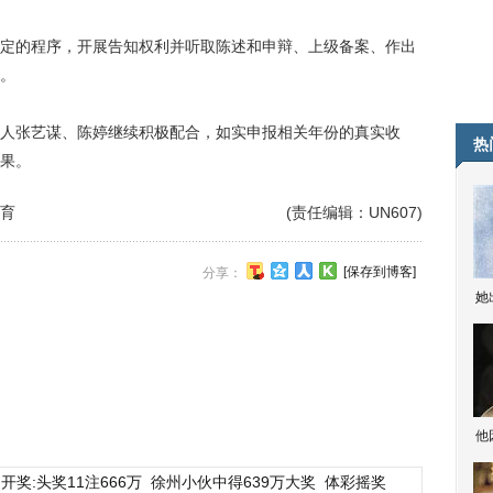
的程序，开展告知权利并听取陈述和申辩、上级备案、作出
。
张艺谋、陈婷继续积极配合，如实申报相关年份的真实收
热
果。
育
(责任编辑：UN607)
[保存到博客]
分享：
她
他
开奖:头奖11注666万
徐州小伙中得639万大奖
体彩摇奖