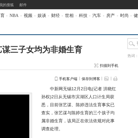
我的搜狐
邮件
体育
-
NBA
-
视频
-
娱谈
-
财经
-
世相
-
科技
-
汽车
-
房产
-
时尚
-
健
艺谋三子女均为非婚生育
热词
扫描到手机
手机客户端
保存到博客
中新网无锡12月2日电(记者 洪晓红
孙权)2日从无锡市滨湖区人口计生局获
悉，目前张艺谋、陈婷违法生育事实已
查实，张艺谋与陈婷生育的三个孩子均
属非婚生育，该局正在依法依规对此事
调查处理。