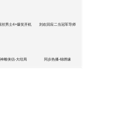
屌丝男士4>爆笑开机
刘欢回应二当冠军导师
神雕侠侣-大结局
同步热播-锦绣缘