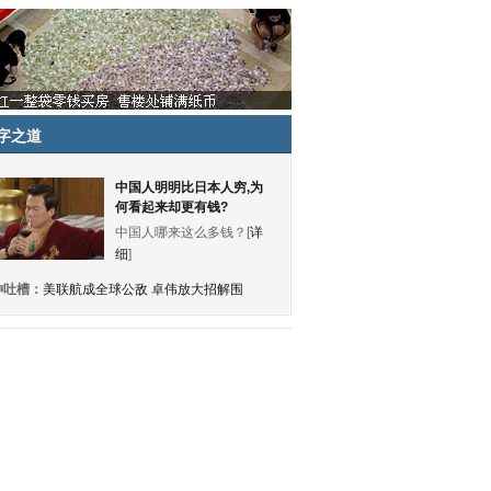
字之道
中国人明明比日本人穷,为
何看起来却更有钱?
中国人哪来这么多钱？[
详
细
]
神吐槽：
美联航成全球公敌 卓伟放大招解围