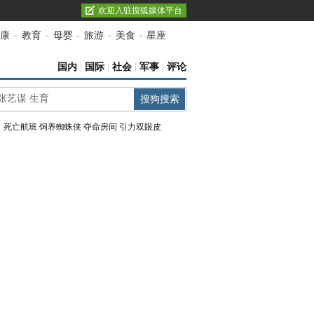
欢迎入驻搜狐媒体平台
康
-
教育
-
母婴
-
旅游
-
美食
-
星座
国内
|
国际
|
社会
|
军事
|
评论
：
死亡航班
饲养蜘蛛侠
夺命房间
引力双眼皮