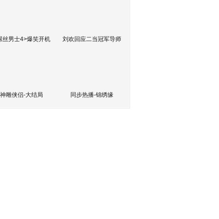
屌丝男士4>爆笑开机
刘欢回应二当冠军导师
神雕侠侣-大结局
同步热播-锦绣缘