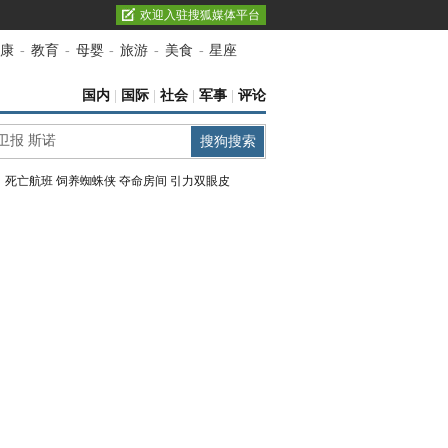
欢迎入驻搜狐媒体平台
康
-
教育
-
母婴
-
旅游
-
美食
-
星座
国内
|
国际
|
社会
|
军事
|
评论
：
死亡航班
饲养蜘蛛侠
夺命房间
引力双眼皮