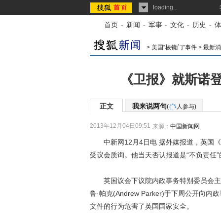
loading...
首页
-
新闻
-
军事
-
文化
-
历史
-
>
美国“棱镜门”事件
>
最新消
《卫报》就斯诺登
正文
我来说两句
(
人参与)
2013年12月04日09:51
来源：
中国新闻网
中新网12月4日电 据外媒报道，英国《
受议会质询。他当天否认报道是“不负责任”
英国议会下议院内政事务特别委员会主席基斯
鲁·帕克(Andrew Parker)于下周
文件的行为危害了英国国家安全。