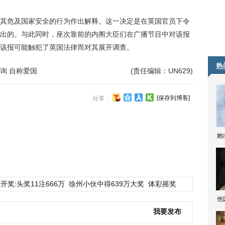
危及国家安全的行为作出解释。这一决定是在英国官员下令
出的。与此同时，座次靠前的内阁大臣们在广播节目中对该报
该报可能触犯了英国法律而对其展开调查。
热
询 自称爱国
(责任编辑：UN629)
[保存到博客]
分享：
她
开奖:头奖11注666万
徐州小伙中得639万大奖
体彩摇奖
他
我要发布