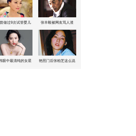
曾做过9次试管婴儿
张丰毅被网友骂人渣
伟眼中最清纯的女星
艳照门后张柏芝这么说