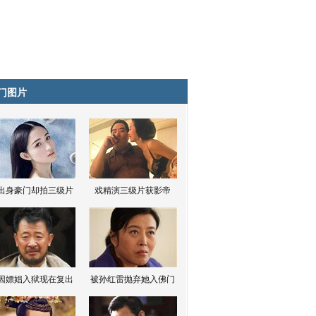
门图片
出身豪门却拍三级片
戏精演三级片获影帝
因嫖娼入狱现在复出
被孙红雷抛弃她入佛门