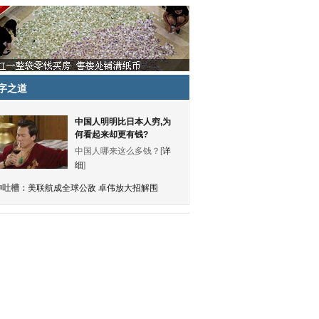
字之道
中国人明明比日本人穷,为
何看起来却更有钱?
中国人哪来这么多钱？[
详
细
]
神吐槽：
美联航成全球公敌 卓伟放大招解围