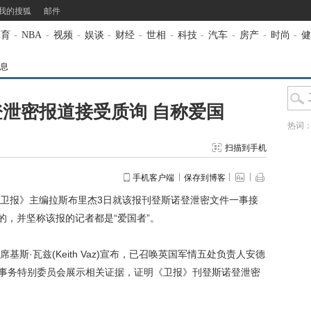
我的搜狐
邮件
体育
-
NBA
-
视频
-
娱谈
-
财经
-
世相
-
科技
-
汽车
-
房产
-
时尚
-
健
息
泄密报道接受质询 自称爱国
热词
扫描到手机
手机客户端
保存到博客
卫报》主编拉斯布里杰3日就该报刊登斯诺登泄密文件一事接
的，并坚称该报的记者都是“爱国者”。
·瓦兹(Keith Vaz)宣布，已召唤英国军情五处负责人安德
公开向内政事务特别委员会展示相关证据，证明《卫报》刊登斯诺登泄密