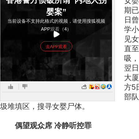
香港警方侦破所谓“内地人拐
女婴
期已
婴案”
日曾
当前设备不支持此格式的视频，请使用搜狐视频
学小
APP观看（4）
见女
去APP观看
直至
吸，
翌日
大厦
方5
部队
圾堆填区，搜寻女婴尸体。
偶望观众席 冷静听控罪