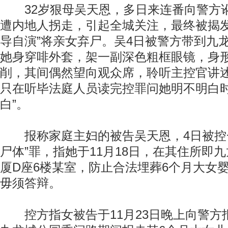
32岁狠母吴天恩，多日来连番向警方
遭内地人拐走，引起全城关注，最终被揭发
导自演”将亲女弃尸。吴4日被警方带到九
她身穿啡外套，架一副深色粗框眼镜，身
削，其间偶然望向观众席，聆听主控官讲
只在听毕法庭人员读完控罪问她明不明白时
白”。
报称家庭主妇的被告吴天恩，4日被控一
尸体”罪，指她于11月18日，在其住所即
厦D座6楼某室，防止合法埋葬6个月大女
毋须答辩。
控方指女被告于11月23日晚上向警方