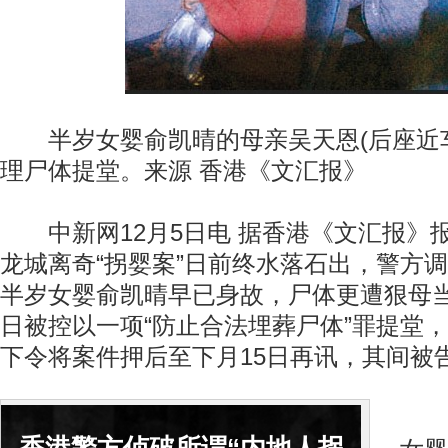
半岁女婴俞凯晴的母亲吴天恩(后座近车
理尸体提堂。来源 香港《文汇报》
中新网12月5日电 据香港《文汇报》
龙城离奇“拐婴案”日前终水落石出，警方
半岁女婴俞凯晴早已身故，尸体更遭狠母
日被控以一项“防止合法埋葬尸体”罪提堂
下令将案件押后至下月15日再讯，其间被
被