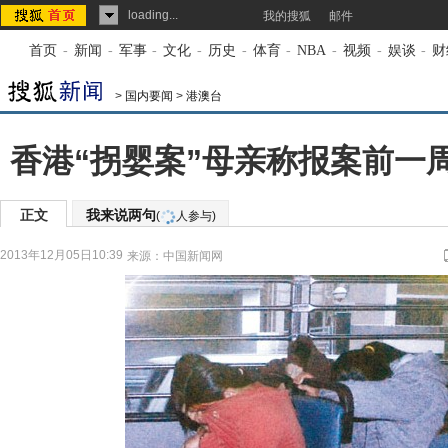
loading...
我的搜狐
邮件
首页
-
新闻
-
军事
-
文化
-
历史
-
体育
-
NBA
-
视频
-
娱谈
-
财
>
国内要闻
>
港澳台
香港“拐婴案”母亲称报案前一周
正文
我来说两句
(
人参与)
2013年12月05日10:39
来源：
中国新闻网