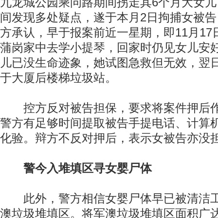
九龙城公园乘问路期间拐走其6个月大女
间发现多处疑点，遂于本月2日拘捕女被
方承认，早于报案前近一星期，即11月1
蒲岗家中去学小提琴，回家时仍见女儿安
儿已没生命迹象，她试图急救但无效，翌
于大厦后楼梯垃圾站。
控方反对被告担保，要求将案件押后作
警方有足够时间提取被告手提电话、计算
化验。辩方不反对押后，表示女被告亦没
警今入堆填区寻女婴尸体
此外，警方相信女婴尸体早已被清洁工
澳垃圾堆填区。将军澳垃圾堆填区面积广达