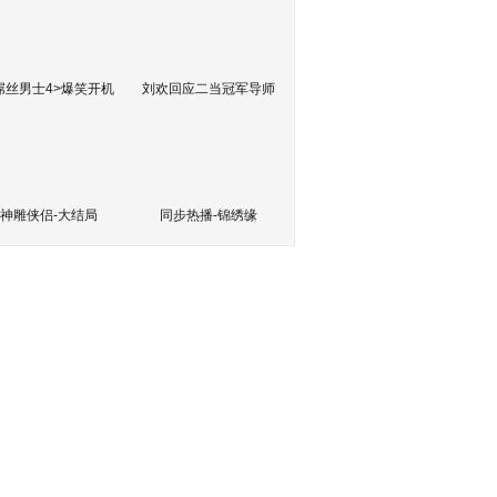
屌丝男士4>爆笑开机
刘欢回应二当冠军导师
神雕侠侣-大结局
同步热播-锦绣缘