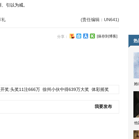
训、引以为戒。
节礼
(责任编辑：UN641)
[保存到博客]
分享：
热
她
开奖:头奖11注666万
徐州小伙中得639万大奖
体彩摇奖
我要发布
他