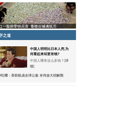
字之道
中国人明明比日本人穷,为
何看起来却更有钱?
中国人哪来这么多钱？[
详
细
]
神吐槽：
美联航成全球公敌 卓伟放大招解围