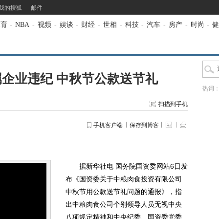
我的搜狐
邮件
体育
-
NBA
-
视频
-
娱谈
-
财经
-
世相
-
科技
-
汽车
-
房产
-
时尚
-
健
企业违纪 中秋节公款送节礼
热词
扫描到手机
手机客户端
保存到博客
据新华社电 国务院国资委网站6日发
布《国资委关于中粮肉食投资有限公司
中秋节用公款送节礼问题的通报》，指
出中粮肉食公司个别领导人员无视中央
八项规定精神和中央纪委、国资委党委