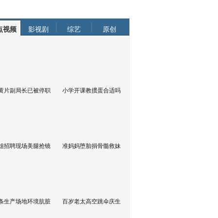
点视频
影视剧
综艺
原创
黄片副局长已被停职
小学开课教掼蛋合适吗
姐招聘现场美腿抢镜
准妈妈堕胎捐骨髓救妹
条生产场地环境肮脏
百岁老太高空跳伞庆生