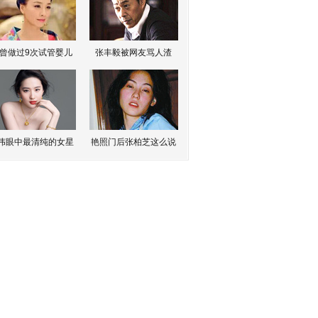
曾做过9次试管婴儿
张丰毅被网友骂人渣
伟眼中最清纯的女星
艳照门后张柏芝这么说