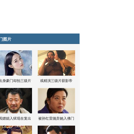
门图片
出身豪门却拍三级片
戏精演三级片获影帝
因嫖娼入狱现在复出
被孙红雷抛弃她入佛门