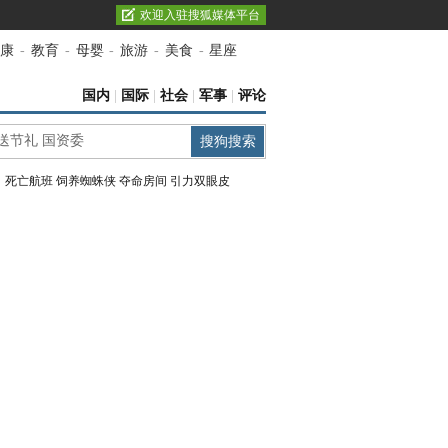
欢迎入驻搜狐媒体平台
康
-
教育
-
母婴
-
旅游
-
美食
-
星座
国内
|
国际
|
社会
|
军事
|
评论
：
死亡航班
饲养蜘蛛侠
夺命房间
引力双眼皮