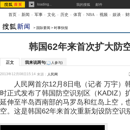
loading...
我的搜狐
邮件
首页
-
新闻
-
军事
-
文化
-
历史
-
体育
-
NBA
-
视频
-
娱谈
-
财
>
国际要闻
>
时事快报
韩国62年来首次扩大防
正文
我来说两句
(
人参与)
2013年12月08日15:14
来源：
人民网
人民网首尔12月8日电（记者 万宇）韩
时正式发布了韩国防空识别区（KADIZ）
延伸至半岛西南部的马罗岛和红岛上空，
空。这是韩国62年来首次重新划设防空识
韩