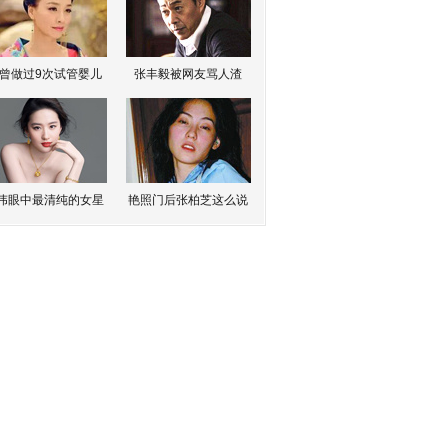
曾做过9次试管婴儿
张丰毅被网友骂人渣
伟眼中最清纯的女星
艳照门后张柏芝这么说