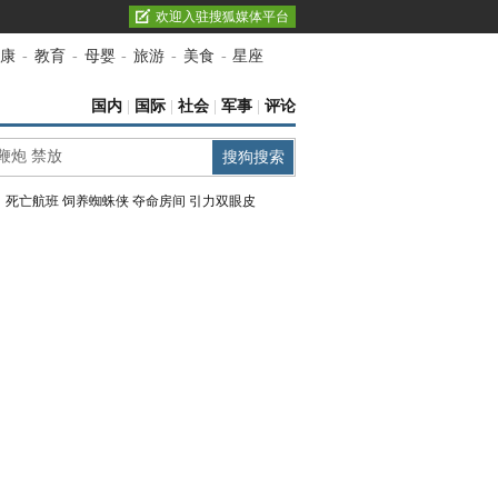
欢迎入驻搜狐媒体平台
康
-
教育
-
母婴
-
旅游
-
美食
-
星座
国内
|
国际
|
社会
|
军事
|
评论
：
死亡航班
饲养蜘蛛侠
夺命房间
引力双眼皮