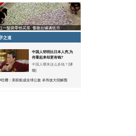
字之道
中国人明明比日本人穷,为
何看起来却更有钱?
中国人哪来这么多钱？[
详
细
]
神吐槽：
美联航成全球公敌 卓伟放大招解围