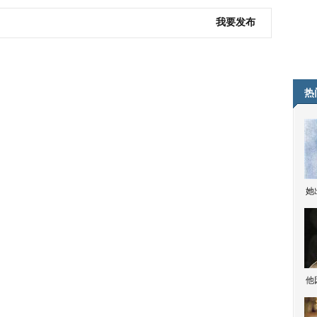
我要发布
热
她
他