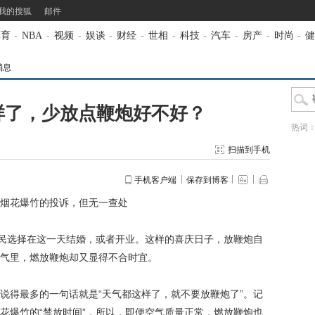
我的搜狐
邮件
体育
-
NBA
-
视频
-
娱谈
-
财经
-
世相
-
科技
-
汽车
-
房产
-
时尚
-
健
消息
样了，少放点鞭炮好不好？
热词
扫描到手机
手机客户端
保存到博客
烟花爆竹的投诉，但无一查处
民选择在这一天结婚，或者开业。这样的喜庆日子，放鞭炮自
气里，燃放鞭炮却又显得不合时宜。
得最多的一句话就是“天气都这样了，就不要放鞭炮了”。记
花爆竹的“禁放时间”，所以，即便空气质量正常，燃放鞭炮也