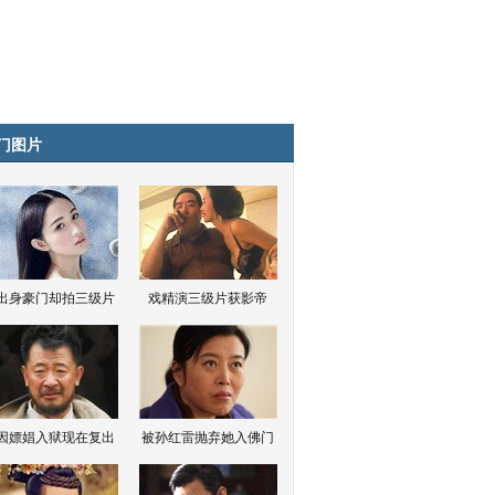
门图片
出身豪门却拍三级片
戏精演三级片获影帝
因嫖娼入狱现在复出
被孙红雷抛弃她入佛门