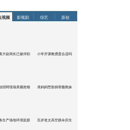
点视频
影视剧
综艺
原创
黄片副局长已被停职
小学开课教掼蛋合适吗
姐招聘现场美腿抢镜
准妈妈堕胎捐骨髓救妹
条生产场地环境肮脏
百岁老太高空跳伞庆生