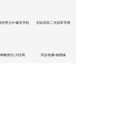
屌丝男士4>爆笑开机
刘欢回应二当冠军导师
神雕侠侣-大结局
同步热播-锦绣缘