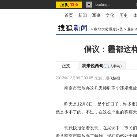
loading...
首页
-
新闻
-
军事
-
文化
-
历史
-
>
多地大雾重度污染
>
最新
倡议：霾都这
正文
我来说两句
(
人参与)
2013年12月09日03:05
来源：
现代快报
南京市禁放办这几天接到不少违规燃放
昨天是12月8日，是个好日子，许多市
然是少不了的。不过，在这么严重的雾霾天
现代快报记者发现，在采访中，市民们说
者从南京市禁放办了解到，现在仍然处于烟