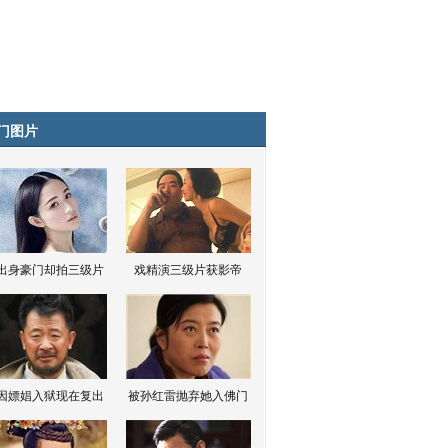
门图片
出身豪门却拍三级片
戏精演三级片获影帝
因嫖娼入狱现在复出
被孙红雷抛弃她入佛门