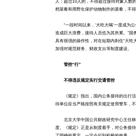
人；超过10人的，不得超过接待对象人数
档菜肴和用野生保护动物制作的菜肴，不得
“一段时间以来，‘大吃大喝’一度成为公
造成巨大浪费，接待人员也为其所累。”国
具有很强的操作性，对在短期内刹住“大吃
加强对规范财务、财政支出等制度建设。
管控“行”
不得违反规定实行交通管控
《规定》指出，国内公务接待的出行活动
待单位应当严格按照有关规定使用警车，不
北京大学中国公共财政研究中心主任林双
度。《规定》正是从制度着手，对公务接待
了明确的界定，一定会起到积极的效果。