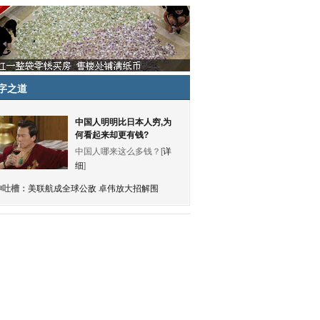
字之道
中国人明明比日本人穷,为
何看起来却更有钱?
中国人哪来这么多钱？[
详
细
]
神吐槽：
美联航成全球公敌 卓伟放大招解围