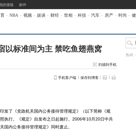
我的搜狐
邮件
体育
-
NBA
-
视频
-
娱谈
-
财经
-
世相
-
科技
-
汽车
-
房产
-
时尚
-
健
宿以标准间为主 禁吃鱼翅燕窝
热词
扫描到手机
手机客户端
保存到博客
发了《党政机关国内公务接待管理规定》（以下简称《规
执行。《规定》自发布之日起施行。2006年10月20日中共
关国内公务接待管理规定》同时废止。