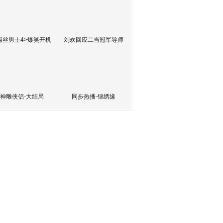
屌丝男士4>爆笑开机
刘欢回应二当冠军导师
神雕侠侣-大结局
同步热播-锦绣缘