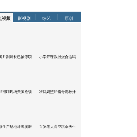
点视频
影视剧
综艺
原创
黄片副局长已被停职
小学开课教掼蛋合适吗
姐招聘现场美腿抢镜
准妈妈堕胎捐骨髓救妹
条生产场地环境肮脏
百岁老太高空跳伞庆生