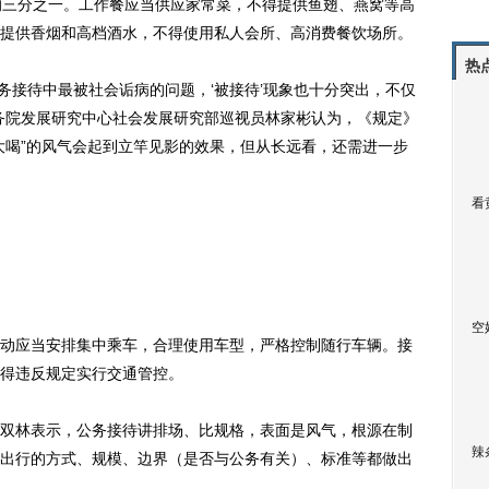
的三分之一。工作餐应当供应家常菜，不得提供鱼翅、燕窝等高
提供香烟和高档酒水，不得使用私人会所、高消费餐饮场所。
热
务接待中最被社会诟病的问题，‘被接待’现象也十分突出，不仅
务院发展研究中心社会发展研究部巡视员林家彬认为，《规定》
大喝”的风气会起到立竿见影的效果，但从长远看，还需进一步
看
空
应当安排集中乘车，合理使用车型，严格控制随行车辆。接
得违反规定实行交通管控。
林表示，公务接待讲排场、比规格，表面是风气，根源在制
辣
出行的方式、规模、边界（是否与公务有关）、标准等都做出