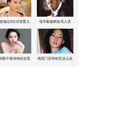
曾做过9次试管婴儿
张丰毅被网友骂人渣
伟眼中最清纯的女星
艳照门后张柏芝这么说