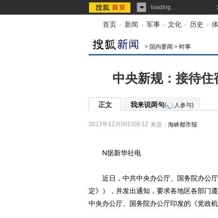
loading...
首页
-
新闻
-
军事
-
文化
-
历史
-
>
国内要闻
>
时事
中央新规：接待住
正文
我来说两句
(
人参与)
2013年12月09日08:12
来源：
海峡都市报
N据新华社电
近日，中共中央办公厅、国务院办公厅印
定》），并发出通知，要求各地区各部门遵照
中央办公厅、国务院办公厅印发的《党政机