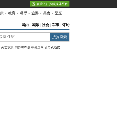
欢迎入驻搜狐媒体平台
康
-
教育
-
母婴
-
旅游
-
美食
-
星座
国内
|
国际
|
社会
|
军事
|
评论
：
死亡航班
饲养蜘蛛侠
夺命房间
引力双眼皮