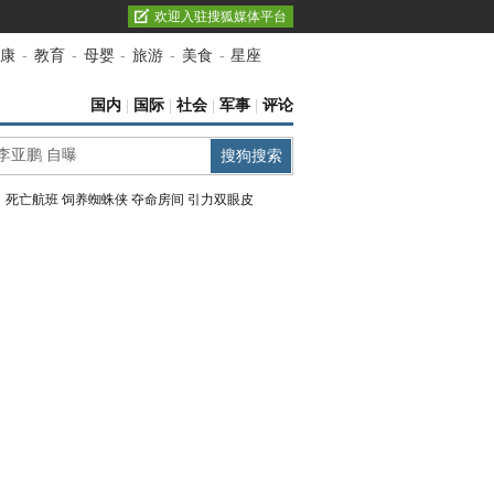
欢迎入驻搜狐媒体平台
康
-
教育
-
母婴
-
旅游
-
美食
-
星座
国内
|
国际
|
社会
|
军事
|
评论
：
死亡航班
饲养蜘蛛侠
夺命房间
引力双眼皮