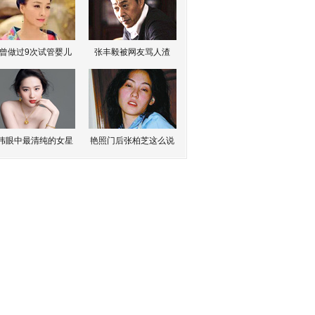
曾做过9次试管婴儿
张丰毅被网友骂人渣
伟眼中最清纯的女星
艳照门后张柏芝这么说