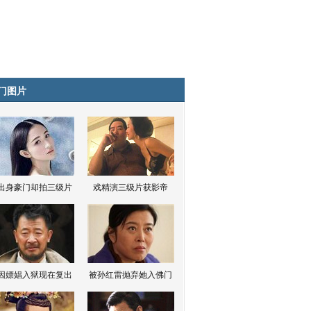
门图片
出身豪门却拍三级片
戏精演三级片获影帝
因嫖娼入狱现在复出
被孙红雷抛弃她入佛门