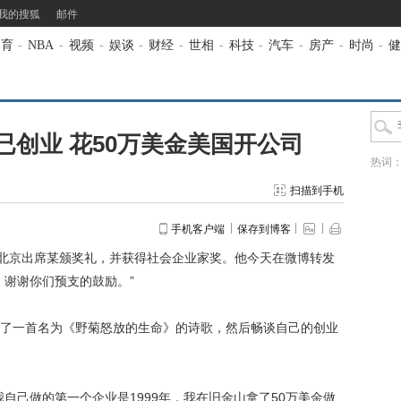
我的搜狐
邮件
体育
-
NBA
-
视频
-
娱谈
-
财经
-
世相
-
科技
-
汽车
-
房产
-
时尚
-
健
年已创业 花50万美金美国开公司
热词
扫描到手机
手机客户端
保存到博客
在北京出席某颁奖礼，并获得社会企业家奖。他今天在微博转发
，谢谢你们预支的鼓励。”
一首名为《野菊怒放的生命》的诗歌，然后畅谈自己的创业
己做的第一个企业是1999年，我在旧金山拿了50万美金做