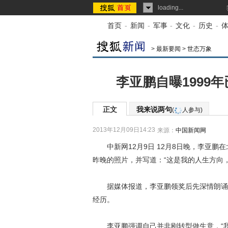
loading...
首页
-
新闻
-
军事
-
文化
-
历史
-
>
最新要闻
>
世态万象
李亚鹏自曝1999
正文
我来说两句
(
人参与)
2013年12月09日14:23
来源：
中国新闻网
中新网12月9日 12月8日晚，李亚鹏
昨晚的照片，并写道：“这是我的人生方向
据媒体报道，李亚鹏领奖后先深情朗诵了
经历。
李亚鹏强调自己并非刚转型做生意，“我自