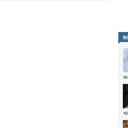
热
她
他