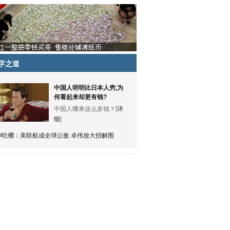
字之道
中国人明明比日本人穷,为
何看起来却更有钱?
中国人哪来这么多钱？[
详
细
]
神吐槽：
美联航成全球公敌 卓伟放大招解围