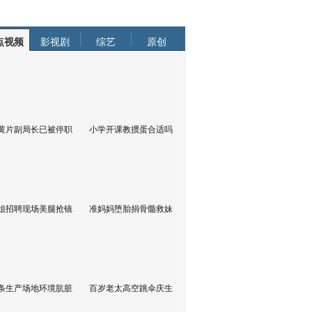
点视频
影视剧
综艺
原创
黄片副局长已被停职
小学开课教掼蛋合适吗
姐招聘现场美腿抢镜
准妈妈堕胎捐骨髓救妹
条生产场地环境肮脏
百岁老太高空跳伞庆生