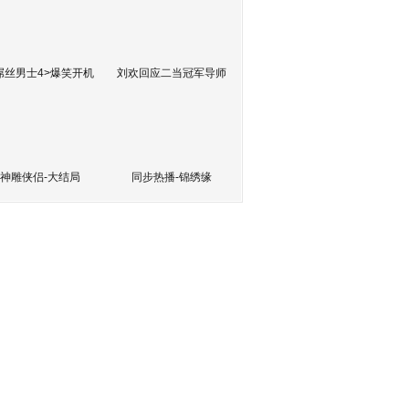
屌丝男士4>爆笑开机
刘欢回应二当冠军导师
神雕侠侣-大结局
同步热播-锦绣缘