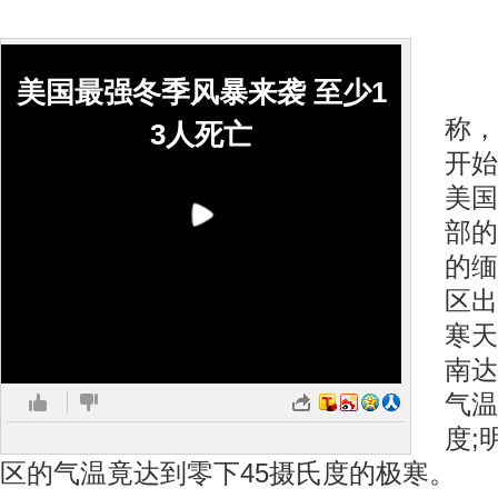
美国最强冬季风暴来袭 至少1
美
称，
3人死亡
开始
美国
部的
的缅
区出
寒天
南达
气温
度;
区的气温竟达到零下45摄氏度的极寒。