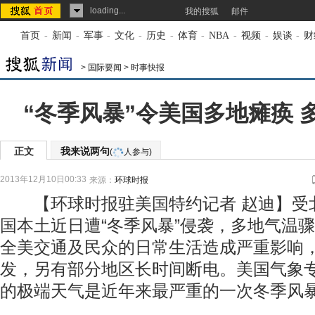
loading...
我的搜狐
邮件
首页
-
新闻
-
军事
-
文化
-
历史
-
体育
-
NBA
-
视频
-
娱谈
-
财
>
国际要闻
>
时事快报
“冬季风暴”令美国多地瘫痪 
正文
我来说两句
(
人参与)
2013年12月10日00:33
来源：
环球时报
【环球时报驻美国特约记者 赵迪】受
国本土近日遭“冬季风暴”侵袭，多地气温
全美交通及民众的日常生活造成严重影响
发，另有部分地区长时间断电。美国气象
的极端天气是近年来最严重的一次冬季风