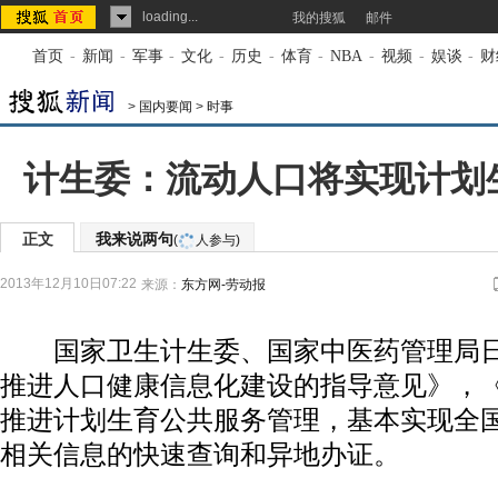
loading...
我的搜狐
邮件
首页
-
新闻
-
军事
-
文化
-
历史
-
体育
-
NBA
-
视频
-
娱谈
-
财
>
国内要闻
>
时事
计生委：流动人口将实现计划
正文
我来说两句
(
人参与)
2013年12月10日07:22
来源：
东方网-劳动报
国家卫生计生委、国家中医药管理局日
推进人口健康信息化建设的指导意见》，
推进计划生育公共服务管理，基本实现全
相关信息的快速查询和异地办证。