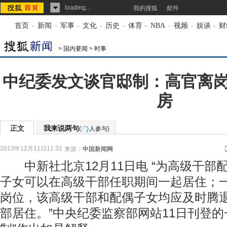
loading...
我的搜狐
邮件
首页
-
新闻
-
军事
-
文化
-
历史
-
体育
-
NBA
-
视频
-
娱谈
-
财
>
国内要闻
>
时事
中纪委发文谈官邸制：高官离
房
正文
我来说两句
(
人参与)
2013年12月11日11:32
来源：
中国新闻网
中新社北京12月11日电 “为高级干部
子女可以在高级干部任职期间一起居住；
岗位，该高级干部和配偶子女均应及时腾
部居住。”中央纪委监察部网站11日刊登的