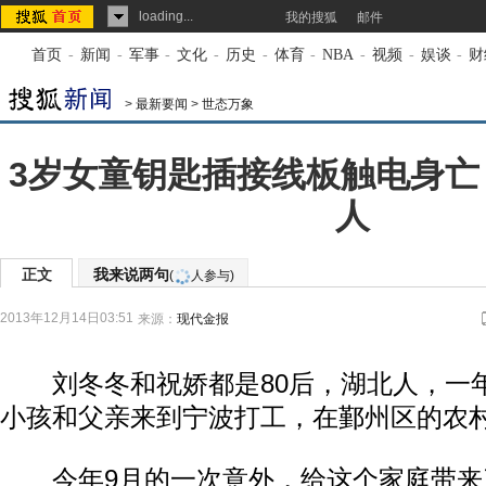
loading...
我的搜狐
邮件
首页
-
新闻
-
军事
-
文化
-
历史
-
体育
-
NBA
-
视频
-
娱谈
-
财
>
最新要闻
>
世态万象
3岁女童钥匙插接线板触电身亡
人
正文
我来说两句
(
人参与)
2013年12月14日03:51
来源：
现代金报
刘冬冬和祝娇都是80后，湖北人，一
小孩和父亲来到宁波打工，在鄞州区的农
今年9月的一次意外，给这个家庭带来