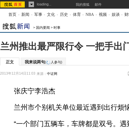
loading...
我的搜狐
邮件
首页
-
新闻
-
军事
-
文化
-
历史
-
体育
-
NBA
-
视频
-
娱谈
-
财
>
国内要闻
>
时事
兰州推出最严限行令 一把手出
正文
我来说两句
(
人参与)
2013年12月14日11:03
来源：
中证网
张庆宁李浩杰
兰州市个别机关单位最近遇到出行烦
“一个部门五辆车，车牌都是双号。遇