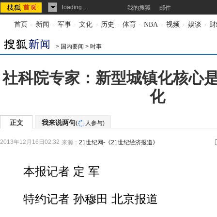
loading...
我的搜狐
邮件
首页
-
新闻
-
军事
-
文化
-
历史
-
体育
-
NBA
-
视频
-
娱谈
-
财
>
国内要闻
>
时事
社科院专家：新型城镇化核心
化
正文
我来说两句
(
人参与)
2013年12月16日02:32
来源：
21世纪网-《21世纪经济报道》
本报记者 定 军
特约记者 孙穆田 北京报道