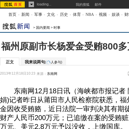
loading...
我的搜狐
邮件
首页
-
新闻
-
军事
-
文化
-
历史
-
体育
-
NBA
-
视频
-
娱谈
-
财
>
国内要闻
>
时事
福州原副市长杨爱金受贿800多
正文
我来说两句
(
人参与)
2013年12月18日10:23
来源：
东南网
东南网12月18日讯（海峡都市报记者 
娟)记者昨日从莆田市人民检察院获悉，福
金因收受贿赂，近日法院一审判决其有期徒
财产人民币200万元；已追缴在案的受贿赃款人
万元、美元2.8万元予以没收，上缴国库。