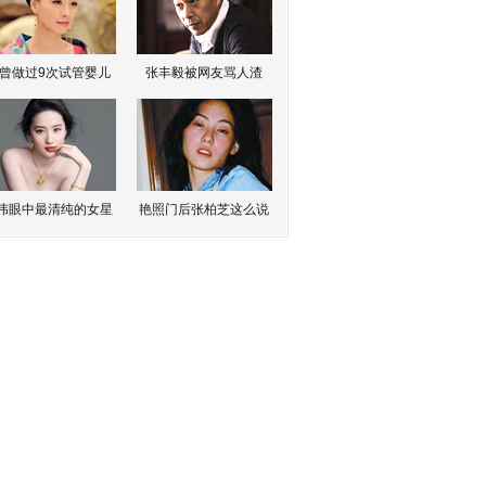
曾做过9次试管婴儿
张丰毅被网友骂人渣
伟眼中最清纯的女星
艳照门后张柏芝这么说