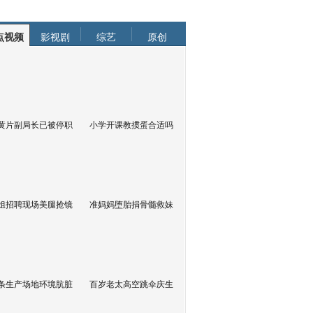
点视频
影视剧
综艺
原创
黄片副局长已被停职
小学开课教掼蛋合适吗
姐招聘现场美腿抢镜
准妈妈堕胎捐骨髓救妹
条生产场地环境肮脏
百岁老太高空跳伞庆生