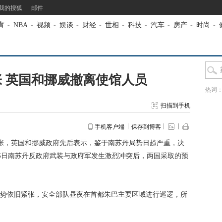
我的搜狐
邮件
育
-
NBA
-
视频
-
娱谈
-
财经
-
世相
-
科技
-
汽车
-
房产
-
时尚
-
 英国和挪威撤离使馆人员
热词
扫描到手机
手机客户端
保存到博客
张，英国和挪威政府先后表示，鉴于南苏丹局势日趋严重，决
5日南苏丹反政府武装与政府军发生激烈冲突后，两国采取的预
依旧紧张，安全部队昼夜在首都朱巴主要区域进行巡逻，所