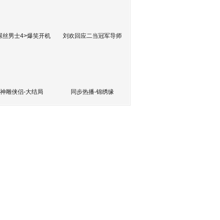
屌丝男士4>爆笑开机
刘欢回应二当冠军导师
神雕侠侣-大结局
同步热播-锦绣缘