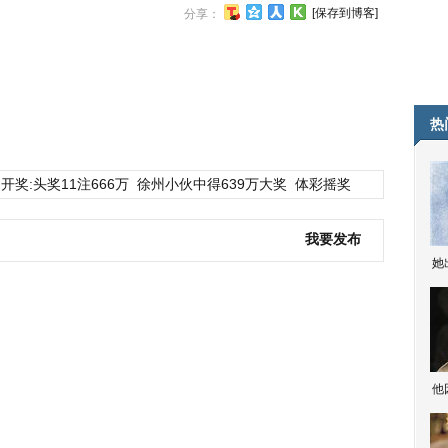
[保存到博客]
分享：
热
开奖:头奖11注666万
徐州小伙中得639万大奖
体彩摇奖
我要发布
她
他