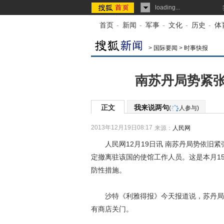
loading...
首页
-
新闻
-
军事
-
文化
-
历史
-
体
>
国际要闻
>
时事快报
南苏丹局势紧张
正文
我来说两句
(
人参与)
2013年12月19日08:17
来源：
人民网
人民网12月19日讯 南苏丹局势依旧紧
定撤离驻该国的使馆工作人员。这是本月1
防性措施。
沙特《利雅得报》今天报道说，苏丹局势
有商店关门。