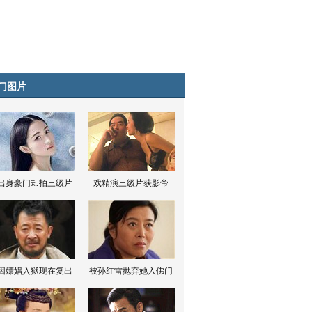
门图片
出身豪门却拍三级片
戏精演三级片获影帝
因嫖娼入狱现在复出
被孙红雷抛弃她入佛门