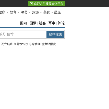
欢迎入驻搜狐媒体平台
健康
-
教育
-
母婴
-
旅游
-
美食
-
星座
国内
|
国际
|
社会
|
军事
|
评论
：
死亡航班
饲养蜘蛛侠
夺命房间
引力双眼皮