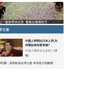
字之道
中国人明明比日本人穷,为
何看起来却更有钱?
中国人哪来这么多钱？[
详
细
]
神吐槽：
美联航成全球公敌 卓伟放大招解围