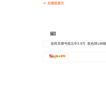
广告
彩民车牌号投注中3.9万
双色球148期