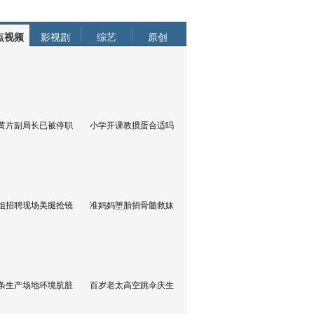
点视频
影视剧
综艺
原创
黄片副局长已被停职
小学开课教掼蛋合适吗
姐招聘现场美腿抢镜
准妈妈堕胎捐骨髓救妹
条生产场地环境肮脏
百岁老太高空跳伞庆生