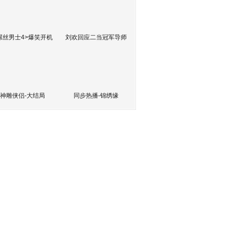
屌丝男士4>爆笑开机
刘欢回应二当冠军导师
神雕侠侣-大结局
同步热播-锦绣缘