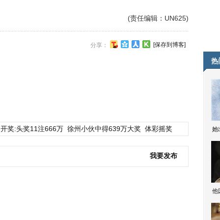
(责任编辑：UN625)
[保存到博客]
分享：
热
开奖:头奖11注666万
徐州小伙中得639万大奖
体彩摇奖
她
我要发布
他