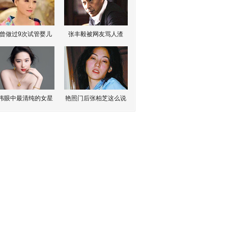
曾做过9次试管婴儿
张丰毅被网友骂人渣
伟眼中最清纯的女星
艳照门后张柏芝这么说