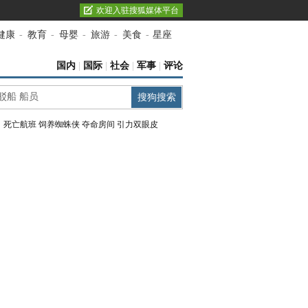
欢迎入驻搜狐媒体平台
健康
-
教育
-
母婴
-
旅游
-
美食
-
星座
国内
|
国际
|
社会
|
军事
|
评论
：
死亡航班
饲养蜘蛛侠
夺命房间
引力双眼皮