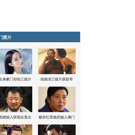
门图片
出身豪门却拍三级片
戏精演三级片获影帝
因嫖娼入狱现在复出
被孙红雷抛弃她入佛门