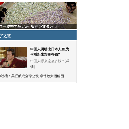
字之道
中国人明明比日本人穷,为
何看起来却更有钱?
中国人哪来这么多钱？[
详
细
]
神吐槽：
美联航成全球公敌 卓伟放大招解围