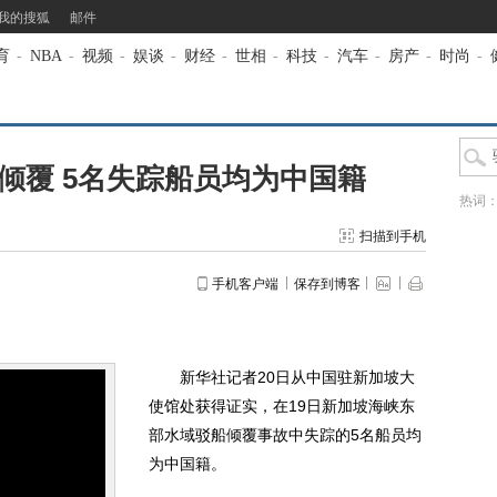
我的搜狐
邮件
育
-
NBA
-
视频
-
娱谈
-
财经
-
世相
-
科技
-
汽车
-
房产
-
时尚
-
倾覆 5名失踪船员均为中国籍
热词
扫描到手机
手机客户端
保存到博客
新华社记者20日从中国驻新加坡大
使馆处获得证实，在19日新加坡海峡东
部水域驳船倾覆事故中失踪的5名船员均
为中国籍。