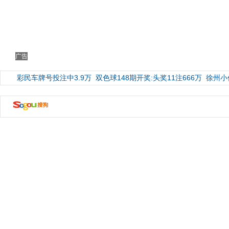
广告
彩民车牌号投注中3.9万
双色球148期开奖:头奖11注666万
徐州小