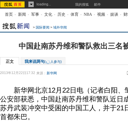
loading...
我的搜狐
邮件
首页
-
新闻
-
军事
-
文化
-
历史
-
体育
-
NBA
-
视频
-
娱谈
-
财
>
国际要闻
>
域外华闻
中国赴南苏丹维和警队救出三名
正文
我来说两句
(
人参与)
2013年12月22日17:32
来源：
新华网
新华网北京12月22日电（记者白阳、邹
公安部获悉，中国赴南苏丹维和警队近日
苏丹武装冲突中受困的中国工人，并于21
首都朱巴。