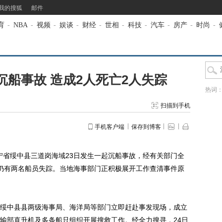
我的搜狐
邮件
育
-
NBA
-
视频
-
娱谈
-
财经
-
世相
-
科技
-
汽车
-
房产
-
时尚
-
船事故 造成2人死亡2人失踪
热词
扫描到手机
手机客户端
保存到博客
宁省绥中县三道岗海域23日发生一起沉船事故，经有关部门全
仍有两名船员失踪。当地海事部门正积极展开工作查清事件原
中县县两级海事局、海洋局等部门立即赶赴事发现场，成立
输部直升机及多条船只组织开展搜救工作。经全力搜寻，24日