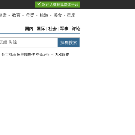
欢迎入驻搜狐媒体平台
健康
-
教育
-
母婴
-
旅游
-
美食
-
星座
国内
|
国际
|
社会
|
军事
|
评论
：
死亡航班
饲养蜘蛛侠
夺命房间
引力双眼皮