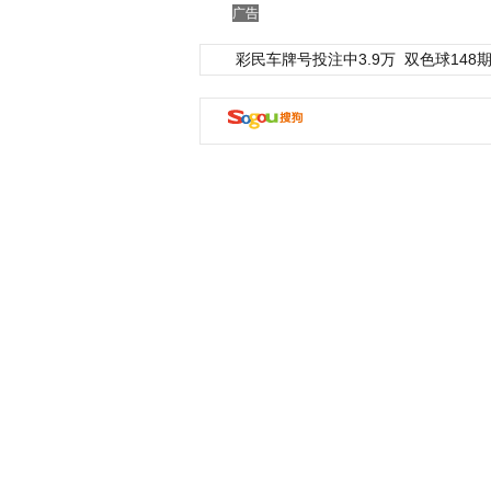
广告
彩民车牌号投注中3.9万
双色球148期