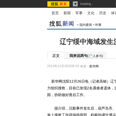
loading...
首页
-
新闻
-
军事
-
文化
-
历史
-
体
>
国内要闻
>
时事
辽宁绥中海域发生沉
正文
我来说两句
(
人参与)
2013年12月26日08:33
来源：
新华网
新华网沈阳12月26日电（记者高铭）辽
力组织搜救，目前已发现2名遇难者遗体，
因，协助做好善后工作。
据介绍，沉船事件发生后，葫芦岛市、绥
海上搜救工作现场指挥部，积极协调交通运