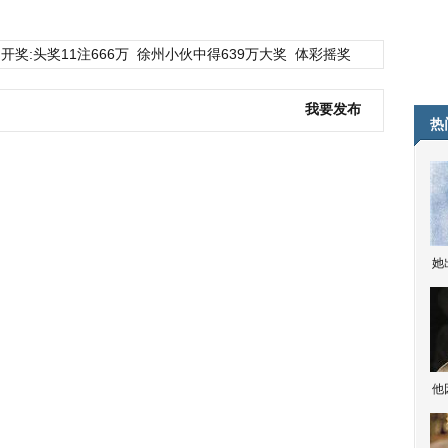
开奖:头奖11注666万
徐州小伙中得639万大奖
体彩摇奖
我要发布
热
她
他