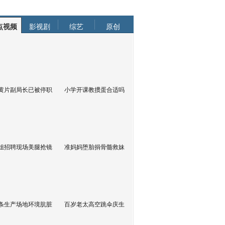
点视频
影视剧
综艺
原创
黄片副局长已被停职
小学开课教掼蛋合适吗
姐招聘现场美腿抢镜
准妈妈堕胎捐骨髓救妹
条生产场地环境肮脏
百岁老太高空跳伞庆生