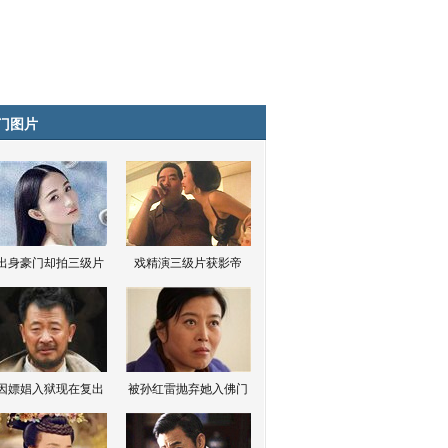
门图片
出身豪门却拍三级片
戏精演三级片获影帝
因嫖娼入狱现在复出
被孙红雷抛弃她入佛门