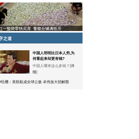
字之道
中国人明明比日本人穷,为
何看起来却更有钱?
中国人哪来这么多钱？[
详
细
]
神吐槽：
美联航成全球公敌 卓伟放大招解围