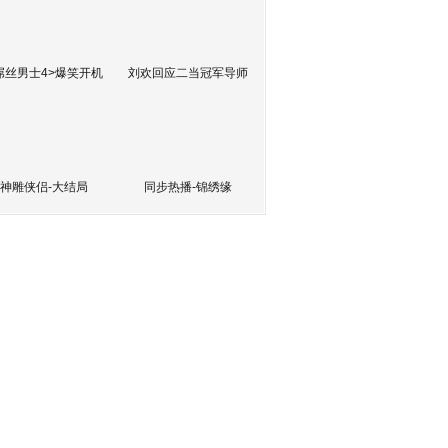
屌丝男士4>爆笑开机
刘欢回应二当冠军导师
神雕侠侣-大结局
同步热播-锦绣缘