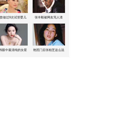
曾做过9次试管婴儿
张丰毅被网友骂人渣
伟眼中最清纯的女星
艳照门后张柏芝这么说