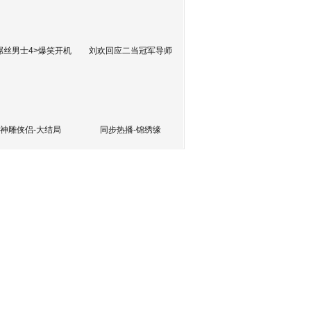
屌丝男士4>爆笑开机
刘欢回应二当冠军导师
神雕侠侣-大结局
同步热播-锦绣缘