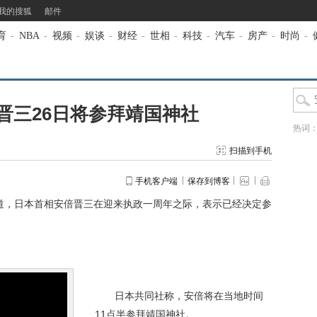
我的搜狐
邮件
育
-
NBA
-
视频
-
娱谈
-
财经
-
世相
-
科技
-
汽车
-
房产
-
时尚
-
晋三26日将参拜靖国神社
热词
扫描到手机
手机客户端
保存到博客
道，日本首相安倍晋三在迎来执政一周年之际，表示已经决定参
日本共同社称，安倍将在当地时间
11点半参拜靖国神社。