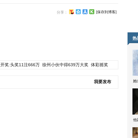
[保存到博客]
分享：
热
开奖:头奖11注666万
徐州小伙中得639万大奖
体彩摇奖
她
我要发布
他