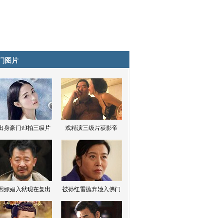
门图片
出身豪门却拍三级片
戏精演三级片获影帝
因嫖娼入狱现在复出
被孙红雷抛弃她入佛门