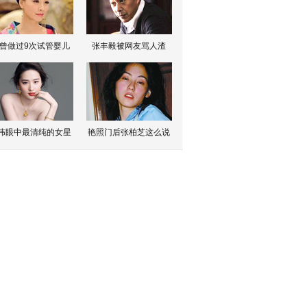
曾做过9次试管婴儿
张丰毅被网友骂人渣
伟眼中最清纯的女星
艳照门后张柏芝这么说