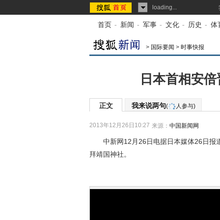
loading...
首页
-
新闻
-
军事
-
文化
-
历史
-
体
>
国际要闻
>
时事快报
日本首相安倍
正文
我来说两句
(
人参与)
2013年12月26日10:27
来源：
中国新闻网
中新网12月26日电据日本媒体26日报
拜靖国神社。