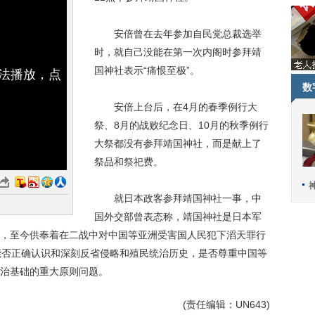
安倍曾在去年参加自民党总裁选举
时，就自己没能在第一次内阁时参拜靖
国神社表示“痛恨至极”。
无法播放，点
数
安倍上台后，在4月的春季例行大
祭、8月的战败纪念日、10月的秋季例行
大祭都没有参拜靖国神社，而是献上了
祭品和祭祀费。
就日本政客参拜靖国神社一事，中
国外交部曾表态称，靖国神社是日本军
，至今供奉着在二战中对中国等亚洲受害国人民犯下滔天罪行
能否正确认识和深刻反省侵略和殖民统治历史，是否尊重中国等
治基础的重大原则问题。
(责任编辑：UN643)