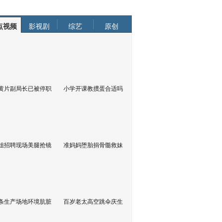
点视频
影视剧
综艺
原创
黄片副局长已被停职
小学开课教掼蛋合适吗
姐招聘现场美腿抢镜
准妈妈堕胎捐骨髓救妹
条生产场地环境肮脏
百岁老太高空跳伞庆生