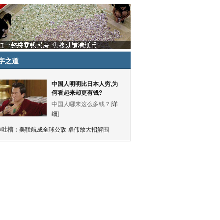
字之道
中国人明明比日本人穷,为
何看起来却更有钱?
中国人哪来这么多钱？[
详
细
]
神吐槽：
美联航成全球公敌 卓伟放大招解围