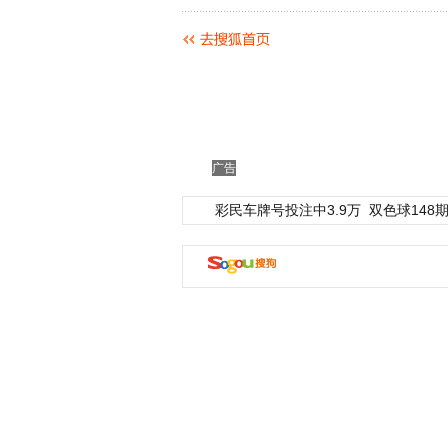
广告
彩民车牌号投注中3.9万
双色球148期