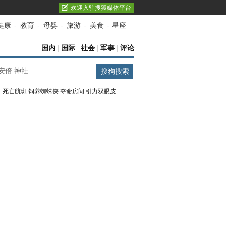
欢迎入驻搜狐媒体平台
健康
-
教育
-
母婴
-
旅游
-
美食
-
星座
国内
|
国际
|
社会
|
军事
|
评论
：
死亡航班
饲养蜘蛛侠
夺命房间
引力双眼皮