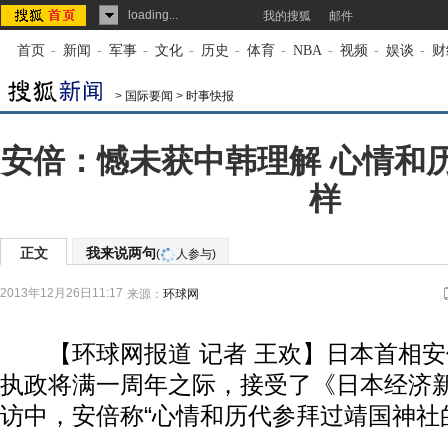
loading...
我的搜狐
邮件
首页
-
新闻
-
军事
-
文化
-
历史
-
体育
-
NBA
-
视频
-
娱谈
-
财
>
国际要闻
>
时事快报
安倍：憾未获中韩理解 心情和
样
正文
我来说两句
(
人参与)
2013年12月26日11:17
来源：
环球网
【环球网报道 记者 王欢】日本首相安倍
执政将满一周年之际，接受了《日本经济
访中，安倍称“心情和历代参拜过靖国神社