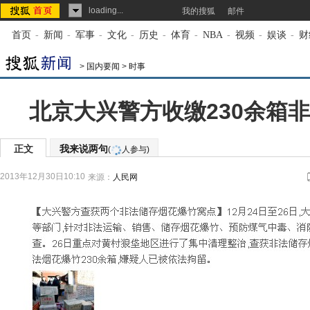
loading...
我的搜狐
邮件
首页
-
新闻
-
军事
-
文化
-
历史
-
体育
-
NBA
-
视频
-
娱谈
-
财
>
国内要闻
>
时事
北京大兴警方收缴230余箱
正文
我来说两句
(
人参与)
2013年12月30日10:10
来源：
人民网