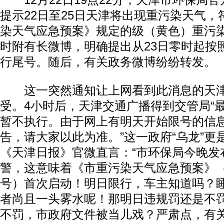
12月22日19点22分，天津市环保局
提示22日至25日天津将出现重污染天气
染天气应急预案》规定的级（黄色）重污
时附有长微博，明确提出从23日零时起按
行尾号。随后，有关政务微博纷纷转发。
这一突然通知让上网看到此消息的天津
受。4小时后，天津交通广播得到交管局“
暂不执行。由于网上有明天开始限号的信
告，请大家以此为准。”这一政府“乌龙”更
《天津日报》官微直言：“市环保局今晚发
警，这意味着《市重污染天气应急预案》（津
号）首次启动！明日限行，车主知道吗？
者尚且一头雾水呢！那明日违规罚还是不
不罚，市政府文件被当儿戏？严肃点，有