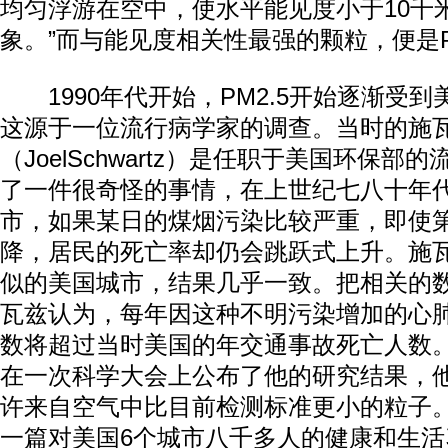
均匀浮游在空中，使水平能见度小于10千
象。”而与能见度相关性最强的颗粒，便是PM
1990年代开始，PM2.5开始逐渐受到
这源于一位流行病学家的调查。当时的施
（JoelSchwartz）是任职于美国环保
了一件很奇怪的事情，在上世纪七八十年
市，如果某日的煤烟污染比较严重，即使
降，居民的死亡率却仍会跳跃式上升。施
似的美国城市，结果几乎一致。把相关的
瓦兹认为，每年因这种不明污染增加的心
数将超过当时美国的年交通事故死亡人数。
在一次科学大会上公布了他的研究结果，
许来自空气中比目前检测标准更小的粒子。
一篇对美国6个城市八千多人的健康和生