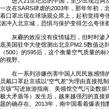
进入21世纪后的中国，至少出现过两
一次在SARS肆虐的2003年，那年年初
着口罩出现在球场观众席上，起初觉得夸
汹冲入北京城，恐惧与保护变得怎么夸张
灰霾的效应没有疫情猛烈，但时时渗入肌
底美国驻华大使馆测出北京PM2.5数值达
（500）的595后，这个衡量空气质量的
的视野。
在一系列涉嫌伤害中国人民民族感情的
员戴口罩赴京或以“空气差”为理由直接抵制
京咳”写进旅游指南、美领馆空气污染数据
极大矛盾等）发生后，越来越强烈的直接
题的确存在。2013年，南中国看着爆表