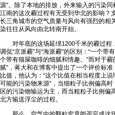
源”。除了本地的排放，外来输入的污染同
江南的这次霾过程有无受到华北的影响？
长三角城市的空气质量与风向有强烈的相
染往往从风向由北转南开始。
对年底的这场延绵1200千米的霾过程
调侃“京派霾”与“海派霾”的区别：“一个带
个带有猫屎咖啡的细腻和情趣。”而对于霾的
腻”，蒋大和在博客中提出了一个评价标准，P
比值，他认为：“这个比值在相当程度上说
可能的污染物来源”，当细粒子比例偏高时
区的污染物输运为主，而当粗粒子比例偏
北方输送浮尘的过程。
那么，空气中的颗粒究竟能否完成这场