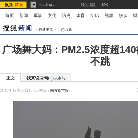
loading...
我的搜狐
邮件
首页
-
新闻
-
军事
-
文化
-
历史
-
体育
-
NBA
-
视频
-
娱谈
-
财
>
最新要闻
>
世态万象
广场舞大妈：PM2.5浓度超14
不跳
正文
我来说两句
(
人参与)
2013年12月30日15:51
来源：
南方都市报