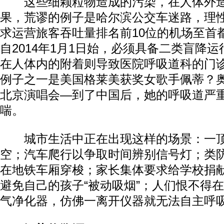
这些细颗粒物造成的污染，在人体外造成
果，荒谬的例子是哈尔滨公交车迷路，理
求运营旅客吞吐量排名前10位的机场至首
自2014年1月1日始，必须具备二类盲降
在人体内的附着则导致医院呼吸道科的门
例子之一是美国格莱美获奖女歌手佩蒂？
北京演唱会—到了中国后，她的呼吸道严
喘。
城市生活中正在出现这样的场景：一顶
空；汽车爬行以争取时间辨别信号灯；类
在地铁车厢穿梭；家长集体要求给学校捐
避免自己的孩子“被动吸烟”；人们恨不得
气净化器，仿佛一离开仪器就无法自主呼