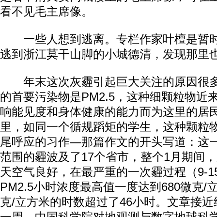
看不见毛主席像。
一些人想到逃离。专栏作家叶檀是暂时
逃到浙江莫干山脚的小城德清，发现那里
年末这次灰霾引起巨大关注的原因很多
的首要污染物是PM2.5，这种细颗粒物近
响能见度和身体健康的能力而为这里的居
里，如同一个循规蹈矩的学生，这种颗粒
尾呼应的习作—那篇作文的开头写道：这
范围的霾波及了17个省市，整个1月期间
天空气良好，在最严重的一次霾过程（9-1
PM2.5小时浓度最高值一度达到680微克/
克/立方米的时数超过了46小时。文章接近