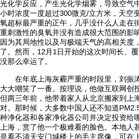
光化学反应，产生光化学烟雾，导致空气
小时浓度一度超过300微克/立方米，天空
氧超标最严重的正午，几乎没什么人走在
重刺激性的臭氧并没有造成很大范围的影
因为其局地性以及与极端天气的高相关度
了。然而，12月1日开始的这次时间长、
没那么幸运了。
在年底上海灰霾严重的时段里，刘振涛
大大嘲笑了一番。按理说，他做互联网创
但两三年前，他带着家人从北京搬家到上
对。那时候，大多数中国人还不知道PM2.
种净化器和各家净化器公司并决定投资给
上海，赏了他一个极难看的脸色。本地人
是看不清天安门城楼上的毛主席像，可在上