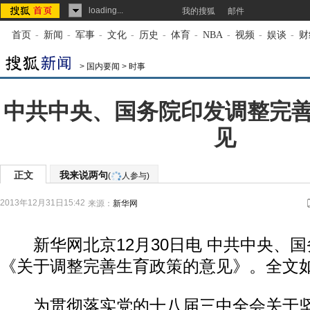
loading...
我的搜狐
邮件
首页
-
新闻
-
军事
-
文化
-
历史
-
体育
-
NBA
-
视频
-
娱谈
-
财
>
国内要闻
>
时事
中共中央、国务院印发调整完
见
正文
我来说两句
(
人参与)
2013年12月31日15:42
来源：
新华网
新华网北京12月30日电 中共中央、国
《关于调整完善生育政策的意见》。全文
为贯彻落实党的十八届三中全会关于坚