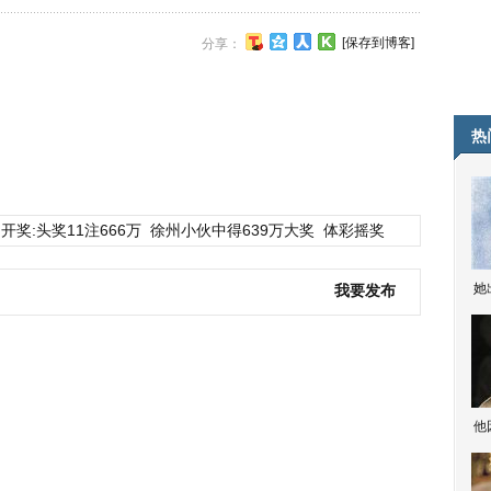
[保存到博客]
分享：
热
开奖:头奖11注666万
徐州小伙中得639万大奖
体彩摇奖
她
我要发布
他