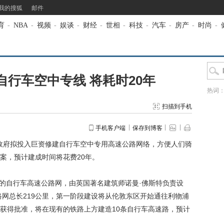
我的搜狐
邮件
育
-
NBA
-
视频
-
娱谈
-
财经
-
世相
-
科技
-
汽车
-
房产
-
时尚
-
行车空中专线 将耗时20年
热词
扫描到手机
手机客户端
保存到博客
政府拟投入巨资修建自行车空中专用高速公路网络，方便人们骑
案，预计建成时间将花费20年。
e）的自行车高速公路网，由英国著名建筑师诺曼·佛斯特负责设
路网总长219公里，第一阶段建设将从伦敦东区开始通往利物浦
获得批准，将在现有的铁路上方建造10条自行车高速路，预计