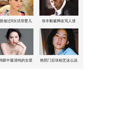
曾做过9次试管婴儿
张丰毅被网友骂人渣
伟眼中最清纯的女星
艳照门后张柏芝这么说