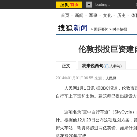
loading...
首页
-
新闻
-
军事
-
文化
-
历史
-
体
>
国际要闻
>
时事快报
伦敦拟投巨资建自
正文
我来说两句
(
人参与)
2014年01月01日06:55
来源：
人民网
人民网1月1日讯 据BBC报道，伦敦市
自行车上下班和出游。建筑师已提出建设方
这项名为“空中自行车道”（SkyCycl
计。根据他12月29日公布这项规划方案，
街火车站，耗资将超过两亿英镑。如果计划
将花费20年完成。