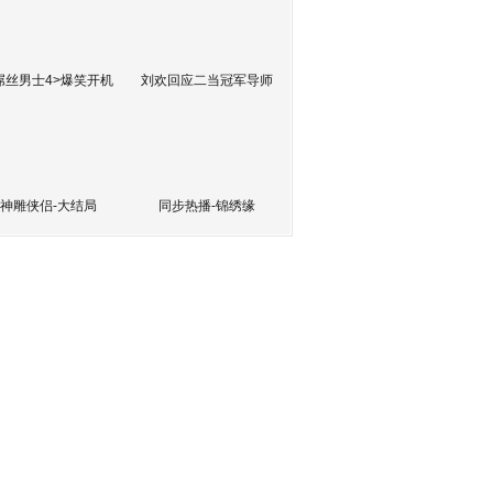
屌丝男士4>爆笑开机
刘欢回应二当冠军导师
神雕侠侣-大结局
同步热播-锦绣缘