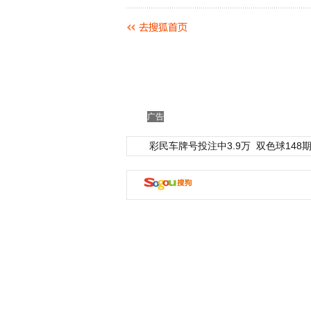
广告
彩民车牌号投注中3.9万
双色球148期