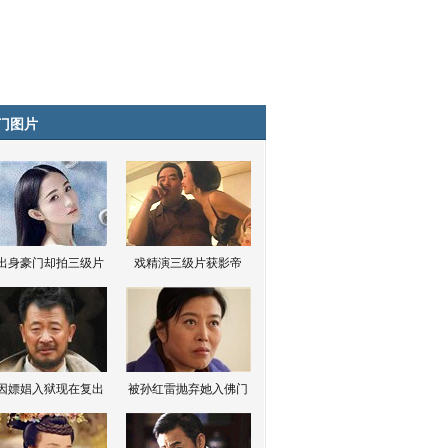
门图片
出身豪门却拍三级片
戏精演三级片获影帝
因嫖娼入狱现在复出
被孙红雷抛弃她入佛门