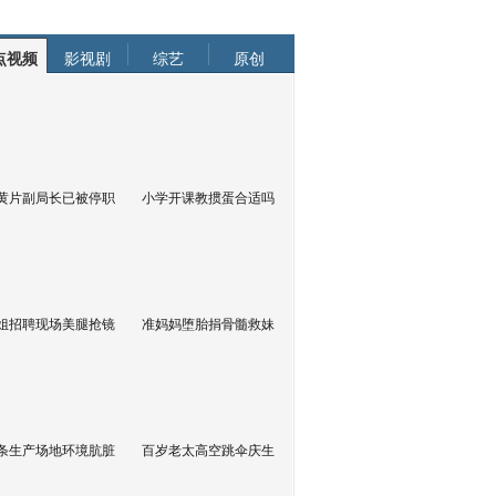
点视频
影视剧
综艺
原创
黄片副局长已被停职
小学开课教掼蛋合适吗
姐招聘现场美腿抢镜
准妈妈堕胎捐骨髓救妹
条生产场地环境肮脏
百岁老太高空跳伞庆生