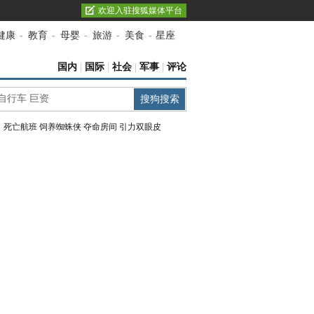
欢迎入驻搜狐媒体平台
健康
-
教育
-
母婴
-
旅游
-
美食
-
星座
国内
|
国际
|
社会
|
军事
|
评论
：
死亡航班
饲养蜘蛛侠
夺命房间
引力双眼皮