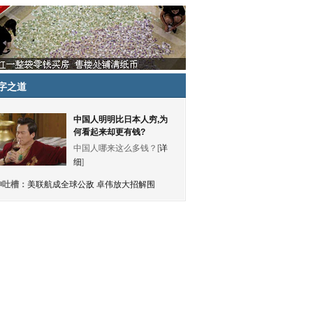
字之道
中国人明明比日本人穷,为
何看起来却更有钱?
中国人哪来这么多钱？[
详
细
]
神吐槽：
美联航成全球公敌 卓伟放大招解围