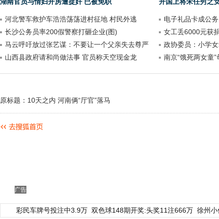
湖南官员与情妇开房遭捉奸 已被免职
开国上将宋任穷之
河北警车救护车浩浩荡荡进村征地 村民外逃
电子礼品卡成公务
长沙公务员率200假警察打砸企业(图)
女工丢6000元获
马云呼吁放过张艺谋：不要让一个父亲失去尊严
政协委员：小学女
山西县政府请和尚做法事 官员称天空现金龙
南京“饿死两女童
原标题：10天之内 河南俩“厅官”落马
广告
彩民车牌号投注中3.9万
双色球148期开奖:头奖11注666万
徐州小