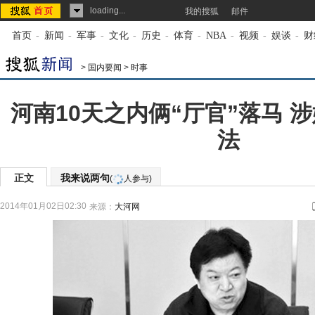
loading...
我的搜狐
邮件
首页
-
新闻
-
军事
-
文化
-
历史
-
体育
-
NBA
-
视频
-
娱谈
-
财
>
国内要闻
>
时事
河南10天之内俩“厅官”落马 
法
正文
我来说两句
(
人参与)
2014年01月02日02:30
来源：
大河网