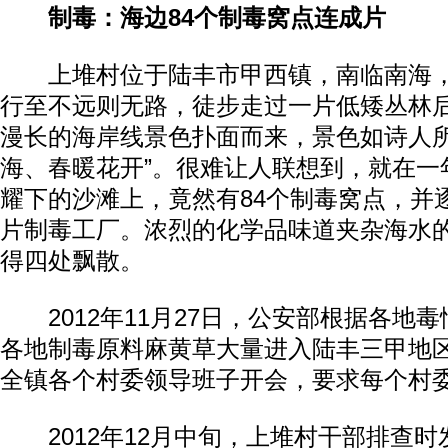
制毒：海边84个制毒窝点连成片
上堆村位于陆丰市甲西镇，南临南海，
行至不远则无路，徒步走过一片低矮丛林
漫长的海岸线景色扑面而来，景色如诗人所
海、春暖花开”。很难让人联想到，就在一
耀下的沙滩上，竟然有84个制毒窝点，并
片制毒工厂。浓烈的化学品味道夹杂海水
得四处飘散。
2012年11月27日，公安部根据各地
各地制毒原料麻黄草大量进入陆丰三甲地
全镇各个村委领导班子开会，要求每个村
2012年12月中旬，上堆村干部排查时