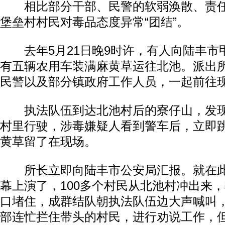
相比部分干部、民警的软弱涣散、责任
堡垒村村民对毒品态度异常“团结”。
去年5月21日晚9时许，有人向陆丰市
有五辆农用车装满麻黄草运往北池。派出
民警以及部分镇政府工作人员，一起前往
执法队伍到达北池村后的寮仔山，发现
村里行驶，涉毒嫌疑人看到警车后，立即
黄草留了在现场。
所长立即向陆丰市公安局汇报。就在此
幕上演了，100多个村民从北池村冲出来
口堵住，成群结队朝执法队伍边大声喊叫
部连忙拦住带头的村民，进行劝说工作，