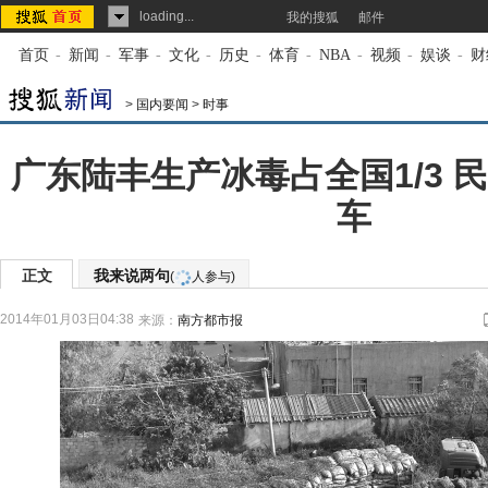
loading...
我的搜狐
邮件
首页
-
新闻
-
军事
-
文化
-
历史
-
体育
-
NBA
-
视频
-
娱谈
-
财
>
国内要闻
>
时事
广东陆丰生产冰毒占全国1/3 
车
正文
我来说两句
(
人参与)
2014年01月03日04:38
来源：
南方都市报