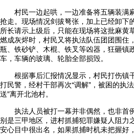
村民一边起哄，一边准备将五辆装满麻
抢走。现场情况剑拔弩张，加上已经卸下
所长请示上级后，只能在现场将这批麻黄
燃成灰烬时，村民又将执法队伍团团围住
瓶、铁砂铲、木棍、铁叉等凶器，狂砸镇
车，车辆的玻璃、轮胎全部损毁。
根据事后汇报情况显示，村民打伤镇干
打民警，经村干部再次“调解”，被困的执法
送”离开北池村。
执法人员被打一幕并非偶然，也非首例
别是三甲地区，进村抓捕犯罪嫌疑人阻力
安心目中很出名，如果抓捕时机未把握好