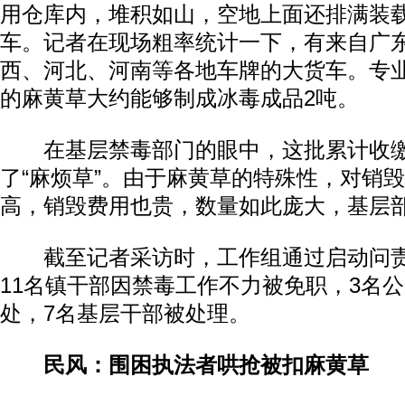
用仓库内，堆积如山，空地上面还排满装
车。记者在现场粗率统计一下，有来自广
西、河北、河南等各地车牌的大货车。专业
的麻黄草大约能够制成冰毒成品2吨。
在基层禁毒部门的眼中，这批累计收缴
了“麻烦草”。由于麻黄草的特殊性，对销
高，销毁费用也贵，数量如此庞大，基层
截至记者采访时，工作组通过启动问责
11名镇干部因禁毒工作不力被免职，3名
处，7名基层干部被处理。
民风：围困执法者哄抢被扣麻黄草