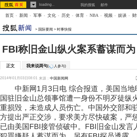
loading...
我的搜狐
邮件
首页
-
新闻
-
军事
-
文化
-
历史
-
体育
-
NBA
-
视频
-
娱谈
-
财
>
国际要闻
>
时事快报
FBI称旧金山纵火案系蓄谋而为
正文
我来说两句
(
人参与)
2014年01月03日08:01
来源：
中国新闻网
中新网1月3日电 综合报道，美国当地时
国驻旧金山总领事馆遭一身份不明歹徒纵
重损毁，未造成人员伤亡。中国外交部和
方提出严正交涉，要求美方尽快破案，严
已由美国FBI接管侦破中。FBI旧金山发
犯罪嫌疑人蓄谋而为。另有FBI探员透露，