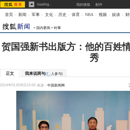
loading...
我的搜狐
邮件
首页
-
新闻
-
军事
-
文化
-
历史
-
体育
-
NBA
-
视频
-
娱谈
-
财
>
国内要闻
>
时事
贺国强新书出版方：他的百姓
秀
正文
我来说两句
(
人参与)
2014年01月06日15:00
来源：
中国新闻网