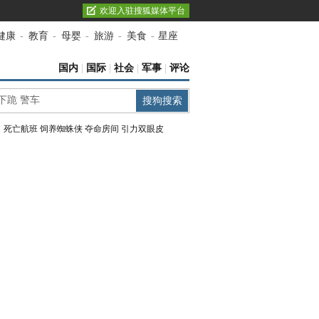
欢迎入驻搜狐媒体平台
健康
-
教育
-
母婴
-
旅游
-
美食
-
星座
国内
|
国际
|
社会
|
军事
|
评论
：
死亡航班
饲养蜘蛛侠
夺命房间
引力双眼皮