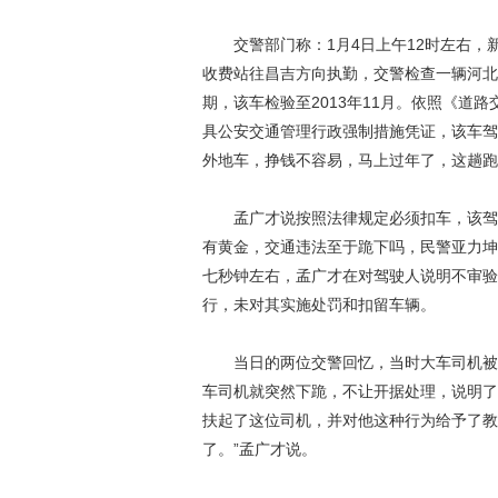
交警部门称：1月4日上午12时左右，
收费站往昌吉方向执勤，交警检查一辆河北
期，该车检验至2013年11月。依照《道
具公安交通管理行政强制措施凭证，该车驾
外地车，挣钱不容易，马上过年了，这趟跑
孟广才说按照法律规定必须扣车，该驾驶
有黄金，交通违法至于跪下吗，民警亚力坤
七秒钟左右，孟广才在对驾驶人说明不审验
行，未对其实施处罚和扣留车辆。
当日的两位交警回忆，当时大车司机被查
车司机就突然下跪，不让开据处理，说明了
扶起了这位司机，并对他这种行为给予了教
了。”孟广才说。