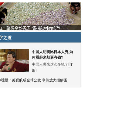
字之道
中国人明明比日本人穷,为
何看起来却更有钱?
中国人哪来这么多钱？[
详
细
]
神吐槽：
美联航成全球公敌 卓伟放大招解围