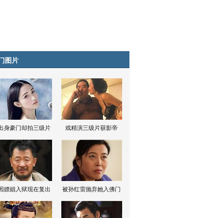
门图片
出身豪门却拍三级片
戏精演三级片获影帝
因嫖娼入狱现在复出
被孙红雷抛弃她入佛门