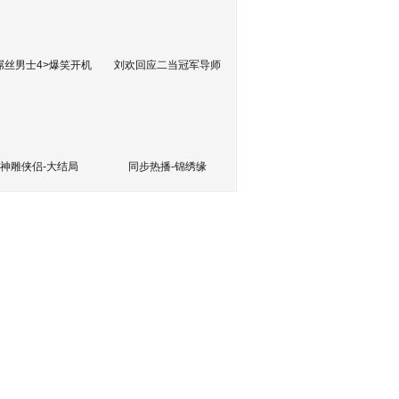
屌丝男士4>爆笑开机
刘欢回应二当冠军导师
神雕侠侣-大结局
同步热播-锦绣缘