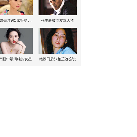
曾做过9次试管婴儿
张丰毅被网友骂人渣
伟眼中最清纯的女星
艳照门后张柏芝这么说