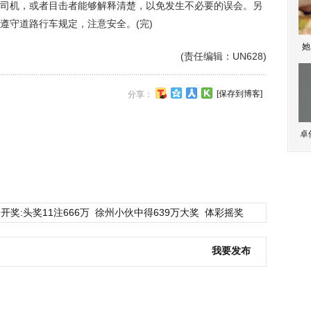
机，或者目击者能够解释清楚，以免发生不必要的误会。另
遵守道路行车规定，注意安全。(完)
她
(责任编辑：UN628)
[保存到博客]
分享：
卓
开奖:头奖11注666万
徐州小伙中得639万大奖
体彩摇奖
我要发布