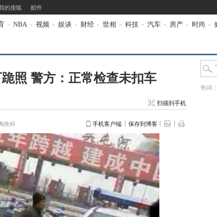
我的搜狐
邮件
育
-
NBA
-
视频
-
娱谈
-
财经
-
世相
-
科技
-
汽车
-
房产
-
时尚
-
跪照 警方：正常检查未扣车
热词
扫描到手机
陶拴科
手机客户端
保存到博客