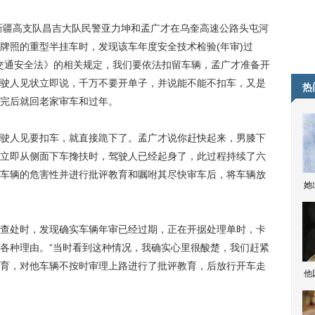
新疆高支队昌吉大队民警亚力坤和孟广才在乌奎高速公路头屯河
牌照的重型半挂车时，发现该车年度安全技术检验(年审)过
路交通安全法》的相关规定，我们要依法扣留车辆，孟广才准备开
驶人见状立即说，千万不要开单子，并说能不能不扣车，又是
热
完后就回老家审车和过年。
人见要扣车，就直接跪下了。孟广才说你赶快起来，男膝下
立即从侧面下车搀扶时，驾驶人已经起身了，此过程持续了六
车辆的危害性并进行批评教育和嘱咐其尽快审车后，将车辆放
她
处时，发现确实车辆年审已经过期，正在开据处理单时，卡
各种理由。“当时看到这种情况，我确实心里很酸楚，我们赶紧
育，对他车辆不按时审理上路进行了批评教育，后放行开车走
他