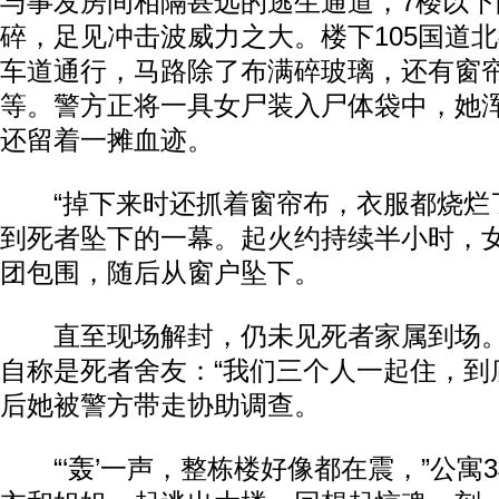
与事发房间相隔甚远的逃生通道，7楼以
碎，足见冲击波威力之大。楼下105国道北
车道通行，马路除了布满碎玻璃，还有窗
等。警方正将一具女尸装入尸体袋中，她
还留着一摊血迹。
“掉下来时还抓着窗帘布，衣服都烧烂了
到死者坠下的一幕。起火约持续半小时，
团包围，随后从窗户坠下。
直至现场解封，仍未见死者家属到场。
自称是死者舍友：“我们三个人一起住，到
后她被警方带走协助调查。
“‘轰’一声，整栋楼好像都在震，”公寓