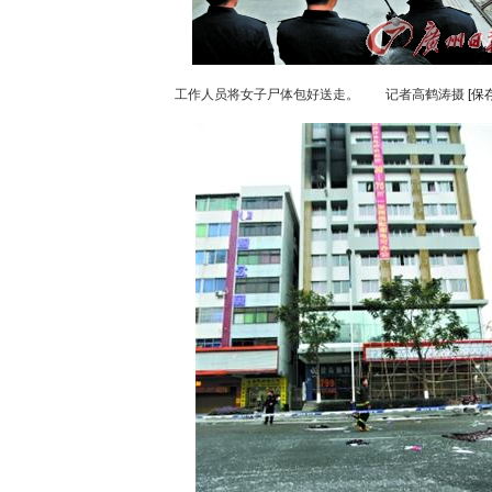
工作人员将女子尸体包好送走。 记者高鹤涛摄
[保