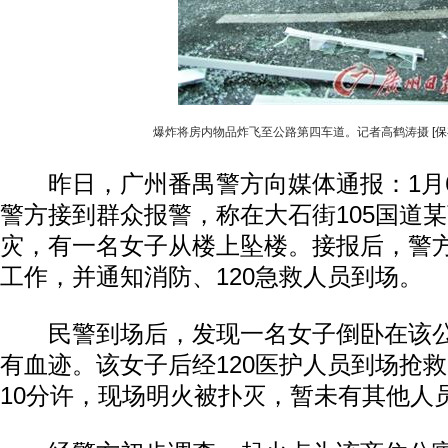
爆炸将房内物品炸飞至公路第四车道。记者高鹤涛摄
[
昨日，广州番禺警方向媒体通报：1月6
警方接到群众报警，称在大石街105国道
灾，有一名女子从楼上坠楼。接报后，警
工作，并通知消防、120急救人员到场。
民警到场后，发现一名女子倒卧在该公
有血迹。该女子后经120医护人员到场抢救
10分许，现场明火被扑灭，暂未有其他人