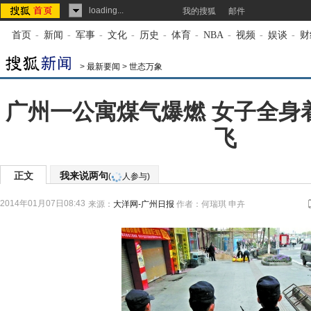
loading...
我的搜狐
邮件
首页
-
新闻
-
军事
-
文化
-
历史
-
体育
-
NBA
-
视频
-
娱谈
-
财
>
最新要闻
>
世态万象
广州一公寓煤气爆燃 女子全身
飞
正文
我来说两句
(
人参与)
2014年01月07日08:43
来源：
大洋网-广州日报
作者：何瑞琪 申卉