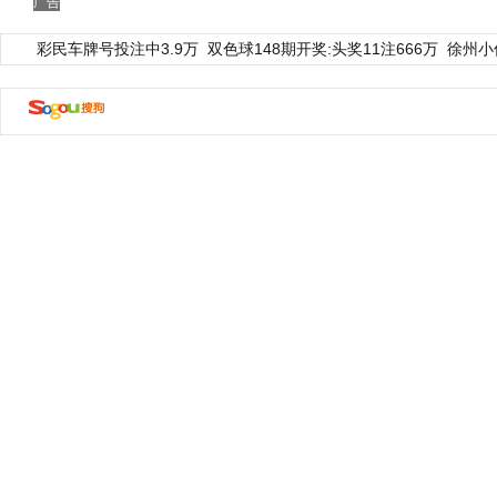
广告
彩民车牌号投注中3.9万
双色球148期开奖:头奖11注666万
徐州小