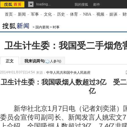
loading...
我的搜狐
邮件
首页
-
新闻
-
军事
-
文化
-
历史
-
体育
-
NBA
-
视频
-
娱谈
-
财
>
国内要闻
>
时事
卫生计生委：我国受二手烟危害
正文
我来说两句
(
人参与)
2014年01月07日14:54
来源：
中华人民共和国中央人民政府
卫生计生委：我国吸烟人数超过3亿 受二手
亿
新华社北京1月7日电（记者刘奕湛）
委员会宣传司副司长、新闻发言人姚宏文
上介绍，全国吸烟人数超过3亿，7.4亿非