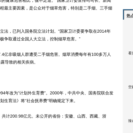
的健康危害相比，微不足道。”国家卫计委宣传司司长、新闻
程最主要因素，是公众对于烟草危害，特别是二手烟、三手烟
热
，已列入国务院立法计划。“国家卫计委要争取在2014年
极争取通过全国人大立法，控制烟草危害。”
看
4亿非吸烟人群遭受二手烟危害。烟草消费每年有100多万人
暴露导致的相关疾病。
空
94年改为“计划外生育费”。2000年，中共中央、国务院联合发
计划生育法》将“社会抚养费”明确规定下来。
共计200.98亿元。未公开的省份：安徽、山西、西藏、浙
辣