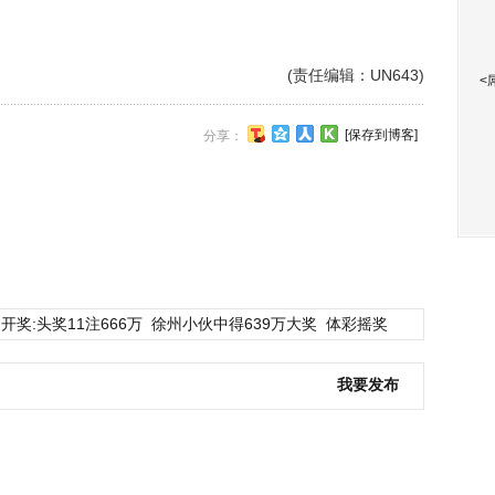
(责任编辑：UN643)
<
[保存到博客]
分享：
开奖:头奖11注666万
徐州小伙中得639万大奖
体彩摇奖
我要发布