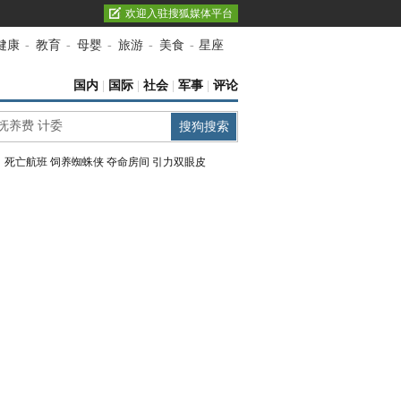
欢迎入驻搜狐媒体平台
健康
-
教育
-
母婴
-
旅游
-
美食
-
星座
国内
|
国际
|
社会
|
军事
|
评论
：
死亡航班
饲养蜘蛛侠
夺命房间
引力双眼皮