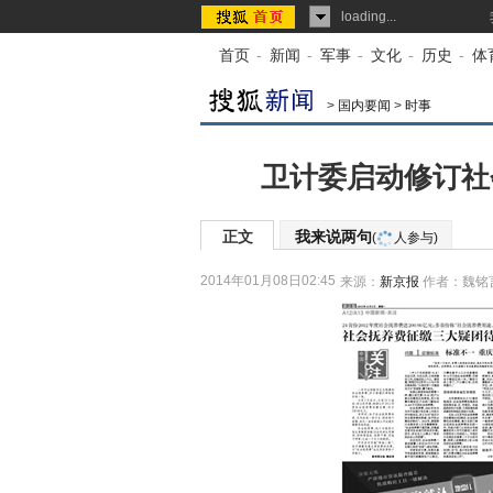
loading...
首页
-
新闻
-
军事
-
文化
-
历史
-
体
>
国内要闻
>
时事
卫计委启动修订社
正文
我来说两句
(
人参与)
2014年01月08日02:45
来源：
新京报
作者：魏铭