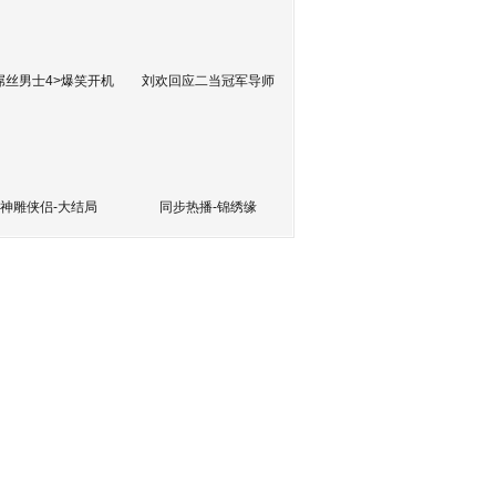
屌丝男士4>爆笑开机
刘欢回应二当冠军导师
神雕侠侣-大结局
同步热播-锦绣缘