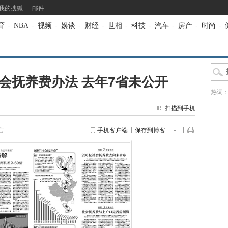
我的搜狐
邮件
育
-
NBA
-
视频
-
娱谈
-
财经
-
世相
-
科技
-
汽车
-
房产
-
时尚
-
会抚养费办法 去年7省未公开
热词
扫描到手机
言
手机客户端
保存到博客