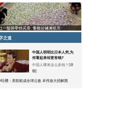
字之道
中国人明明比日本人穷,为
何看起来却更有钱?
中国人哪来这么多钱？[
详
细
]
神吐槽：
美联航成全球公敌 卓伟放大招解围