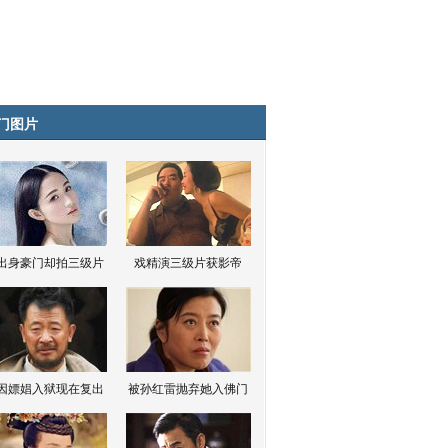
门图片
出身豪门却拍三级片
戏精演三级片获影帝
因嫖娼入狱现在复出
被孙红雷抛弃她入佛门