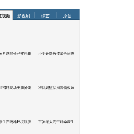
点视频
影视剧
综艺
原创
黄片副局长已被停职
小学开课教掼蛋合适吗
姐招聘现场美腿抢镜
准妈妈堕胎捐骨髓救妹
条生产场地环境肮脏
百岁老太高空跳伞庆生