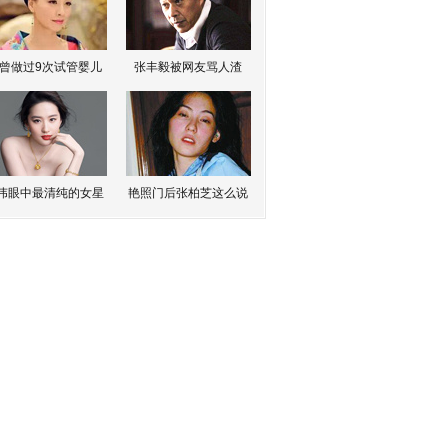
曾做过9次试管婴儿
张丰毅被网友骂人渣
伟眼中最清纯的女星
艳照门后张柏芝这么说