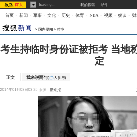
loading...
我的搜狐
邮件
首页
-
新闻
-
军事
-
文化
-
历史
-
体育
-
NBA
-
视频
-
娱谈
-
财
>
国内要闻
>
时事
考生持临时身份证被拒考 当地
定
正文
我来说两句
(
人参与)
2014年01月08日03:25
来源：
新京报