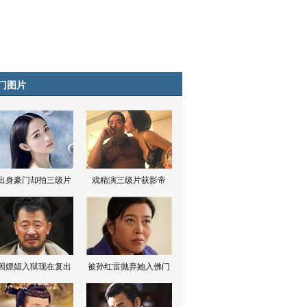
门图片
出身豪门却拍三级片
戏精演三级片获影帝
因嫖娼入狱现在复出
被孙红雷抛弃她入佛门