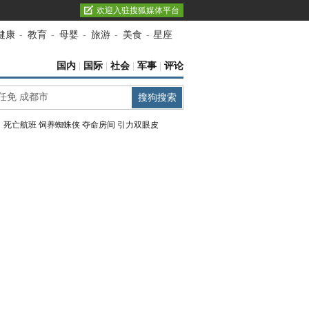
欢迎入驻搜狐媒体平台
健康
-
教育
-
母婴
-
旅游
-
美食
-
星座
国内
|
国际
|
社会
|
军事
|
评论
：
死亡航班
饲养蜘蛛侠
夺命房间
引力双眼皮