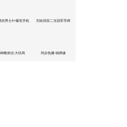
屌丝男士4>爆笑开机
刘欢回应二当冠军导师
神雕侠侣-大结局
同步热播-锦绣缘