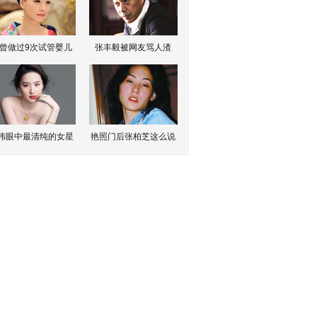
曾做过9次试管婴儿
张丰毅被网友骂人渣
伟眼中最清纯的女星
艳照门后张柏芝这么说