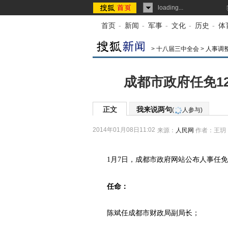
loading...
首页
-
新闻
-
军事
-
文化
-
历史
-
体
>
十八届三中全会
>
人事调
成都市政府任免1
正文
我来说两句
(
人参与)
2014年01月08日11:02
来源：
人民网
作者：王玥
1月7日，成都市政府网站公布人事任免信
任命：
陈斌任成都市财政局副局长；