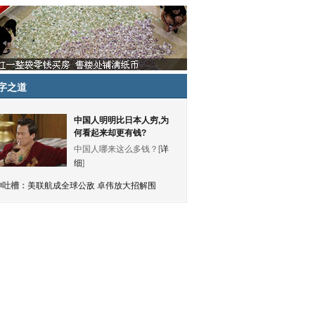
字之道
中国人明明比日本人穷,为
何看起来却更有钱?
中国人哪来这么多钱？[
详
细
]
神吐槽：
美联航成全球公敌 卓伟放大招解围