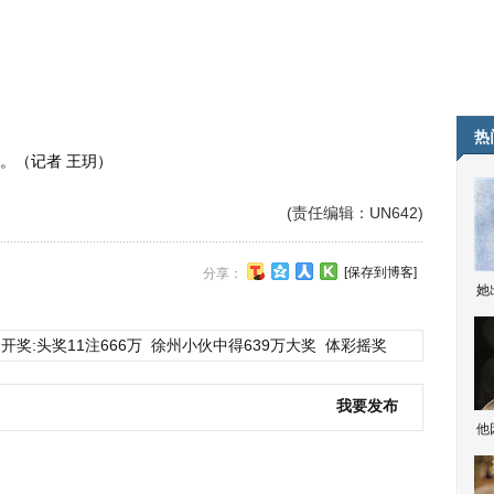
热
（记者 王玥）
(责任编辑：UN642)
[保存到博客]
分享：
她
开奖:头奖11注666万
徐州小伙中得639万大奖
体彩摇奖
我要发布
他