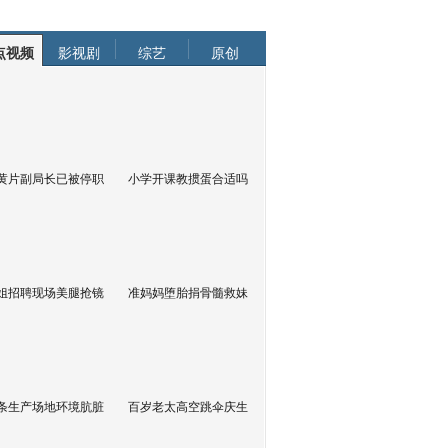
点视频
影视剧
综艺
原创
黄片副局长已被停职
小学开课教掼蛋合适吗
姐招聘现场美腿抢镜
准妈妈堕胎捐骨髓救妹
条生产场地环境肮脏
百岁老太高空跳伞庆生