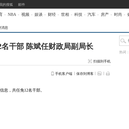
我的搜狐
邮件
育
-
NBA
-
视频
-
娱谈
-
财经
-
世相
-
科技
-
汽车
-
房产
-
时尚
-
整消息
2名干部 陈斌任财政局副局长
热词
扫描到手机
手机客户端
保存到博客
息，共任免12名干部。