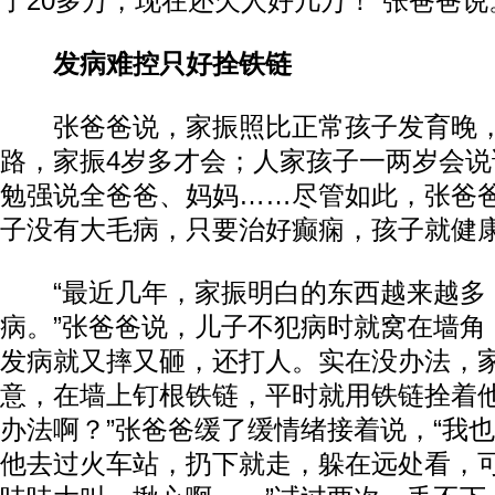
了20多万，现在还欠人好几万！”张爸爸说
发病难控只好拴铁链
张爸爸说，家振照比正常孩子发育晚，
路，家振4岁多才会；人家孩子一两岁会
勉强说全爸爸、妈妈……尽管如此，张爸
子没有大毛病，只要治好癫痫，孩子就健
“最近几年，家振明白的东西越来越多
病。”张爸爸说，儿子不犯病时就窝在墙角
发病就又摔又砸，还打人。实在没办法，
意，在墙上钉根铁链，平时就用铁链拴着他
办法啊？”张爸爸缓了缓情绪接着说，“我
他去过火车站，扔下就走，躲在远处看，