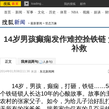
loading...
我的搜狐
邮件
首页
-
新闻
-
军事
-
文化
-
历史
-
体育
-
NBA
-
视频
-
娱谈
-
财
>
最新要闻
>
世态万象
14岁男孩癫痫发作难控拴铁链
补救
正文
我来说两句
(
人参与)
2014年01月08日11:36
来源：
东北新闻网
14岁，男孩，癫痫，打砸，铁链……5
个铁链锁人长达10年的心酸故事。故事的
农村的张家父子。如今，为给儿子治好乱
无所有的张爸爸，揣着家中仅有的几百元钱