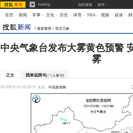
loading...
我的搜狐
邮件
首页
-
新闻
-
军事
-
文化
-
历史
-
体育
-
NBA
-
视频
-
娱谈
-
财
>
最新要闻
>
世态万象
中央气象台发布大雾黄色预警 
雾
正文
我来说两句
(
人参与)
2014年01月13日18:57
来源：
中国新闻网