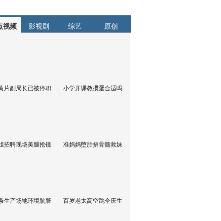
点视频
影视剧
综艺
原创
黄片副局长已被停职
小学开课教掼蛋合适吗
姐招聘现场美腿抢镜
准妈妈堕胎捐骨髓救妹
条生产场地环境肮脏
百岁老太高空跳伞庆生