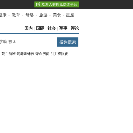
欢迎入驻搜狐媒体平台
健康
-
教育
-
母婴
-
旅游
-
美食
-
星座
国内
|
国际
|
社会
|
军事
|
评论
：
死亡航班
饲养蜘蛛侠
夺命房间
引力双眼皮