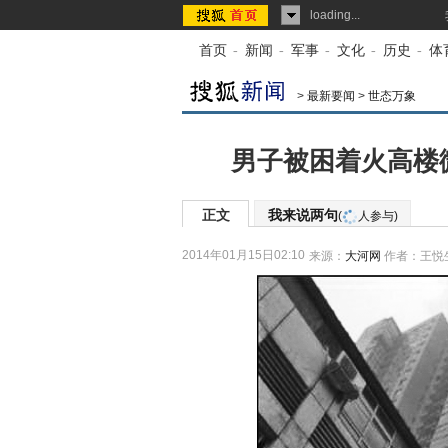
loading...
首页
-
新闻
-
军事
-
文化
-
历史
-
体
>
最新要闻
>
世态万象
男子被困着火高楼
正文
我来说两句
(
人参与)
2014年01月15日02:10
来源：
大河网
作者：王悦