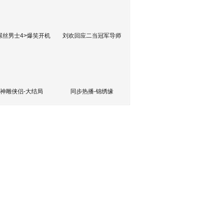
屌丝男士4>爆笑开机
刘欢回应二当冠军导师
神雕侠侣-大结局
同步热播-锦绣缘