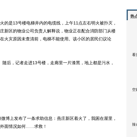
热
的是13号楼电梯井内的电缆线，上午11点左右明火被扑灭，
庄新区的物业公司负责人解释说，物业正在配合消防部门从楼
在火灾原因未查清前，电梯不能使用。该小区的居民们议论
看
随后，记者走进13号楼，走廊里一片漆黑，地上都是污水，
空
浪微博上发布了一条求助信息：燕庄新区着火了，我困在屋里，
辣
外面情况如何……求救！