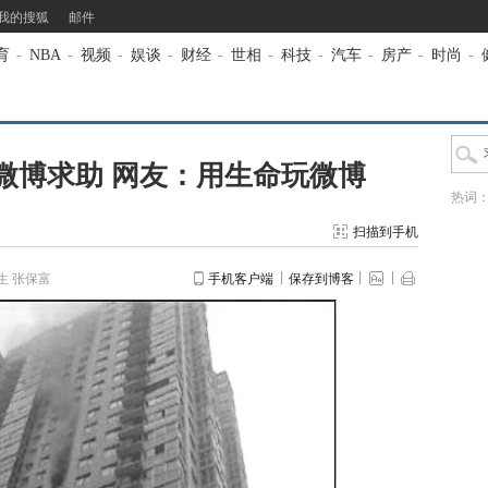
我的搜狐
邮件
育
-
NBA
-
视频
-
娱谈
-
财经
-
世相
-
科技
-
汽车
-
房产
-
时尚
-
微博求助 网友：用生命玩微博
热词
扫描到手机
生 张保富
手机客户端
保存到博客