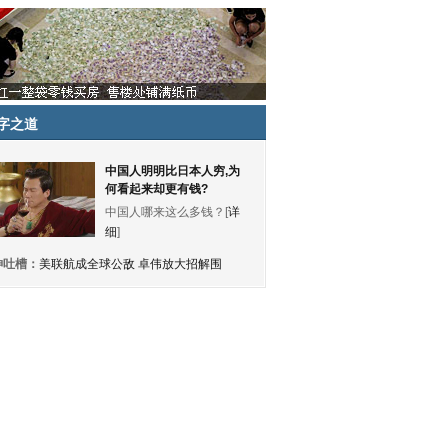
字之道
中国人明明比日本人穷,为
何看起来却更有钱?
中国人哪来这么多钱？[
详
细
]
神吐槽：
美联航成全球公敌 卓伟放大招解围