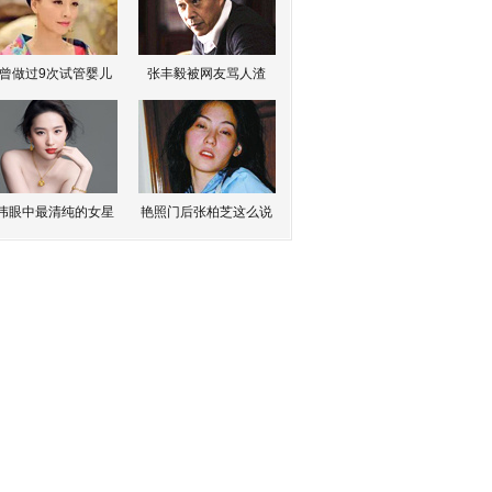
曾做过9次试管婴儿
张丰毅被网友骂人渣
伟眼中最清纯的女星
艳照门后张柏芝这么说