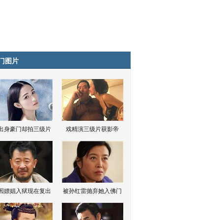
门图片
出身豪门却拍三级片
戏精演三级片获影帝
因嫖娼入狱现在复出
被孙红雷抛弃她入佛门