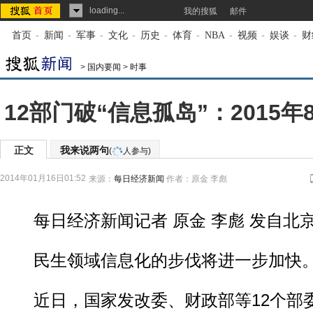
loading...
我的搜狐
邮件
首页
-
新闻
-
军事
-
文化
-
历史
-
体育
-
NBA
-
视频
-
娱谈
-
财
>
国内要闻
>
时事
12部门破“信息孤岛”：2015
正文
我来说两句
(
人参与)
2014年01月16日01:52
来源：
每日经济新闻
作者：原金 李彪
每日经济新闻记者 原金 李彪 发自北
民生领域信息化的步伐将进一步加快
近日，国家发改委、财政部等12个部委