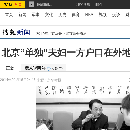
loading...
我的搜狐
邮件
首页
-
新闻
-
军事
-
文化
-
历史
-
体育
-
NBA
-
视频
-
娱谈
-
财
>
2014年北京两会
>
北京两会消息
北京“单独”夫妇一方户口在外
正文
我来说两句
(
人参与)
2014年01月16日04:45
来源：
京华时报