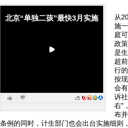
刘
从2
北京“单独二孩”最快3月实施
施一
庭可
政策
是生
超前
行的
按现
会有
诉社
右”
布并
条例的同时，计生部门也会出台实施细则