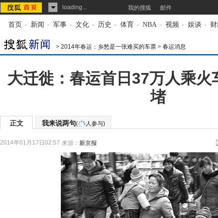
loading...
我的搜狐
邮件
首页
-
新闻
-
军事
-
文化
-
历史
-
体育
-
NBA
-
视频
-
娱谈
-
财
>
2014年春运：乡愁是一张难买的车票
>
春运消息
大迁徙：春运首日37万人乘火
堵
正文
我来说两句
(
人参与)
2014年01月17日02:57
来源：
新京报