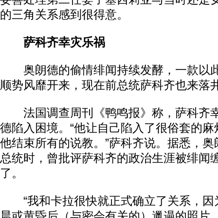
的三角关系感到很得意。
萨科齐幸灾乐祸
奥朗德的偷情绯闻持续发酵，一款以此
顺势风靡开来，现在前总统萨科齐也来落
法国调查周刊《鸭鸣报》称，萨科齐幸
德陷入困境。“他让自己陷入了很俗套的麻
他结束所有的说教。”萨科齐说。据悉，奥朗
总统时，曾批评萨科齐的政治生涯被绯闻
了。
“我和卡拉很快就正式确立了关系，因
晨或黄昏后（与密会有关的）邋遢的照片