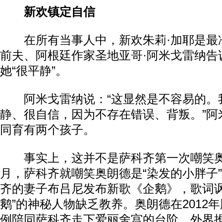
新欢镇定自信
在所有当事人中，新欢朱莉·加耶是最
前夫、阿根廷作家圣地亚哥·阿米戈雷纳告
她“很平静”。
阿米戈雷纳说：“这显然是不容易的。
静、很自信，因为不存在错误、背叛。”阿
同育有两个孩子。
事实上，这并不是萨科齐第一次嘲笑奥
月，萨科齐就嘲笑奥朗德是“染发的小胖子
齐的妻子布吕尼发布新歌《企鹅》，歌词讽
鹅”的神秘人物缺乏教养。奥朗德在2012
例陪同萨科齐走下爱丽舍宫的台阶，外界