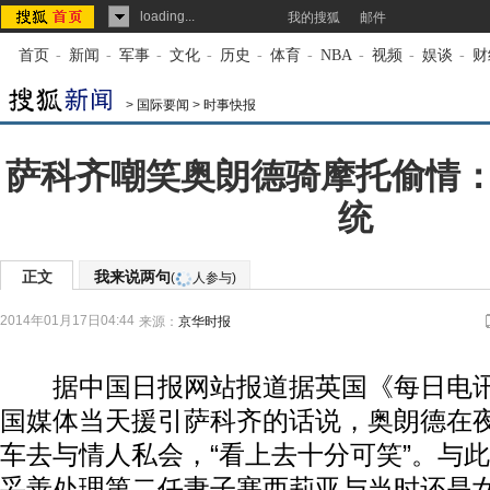
loading...
我的搜狐
邮件
首页
-
新闻
-
军事
-
文化
-
历史
-
体育
-
NBA
-
视频
-
娱谈
-
财
>
国际要闻
>
时事快报
萨科齐嘲笑奥朗德骑摩托偷情
统
正文
我来说两句
(
人参与)
2014年01月17日04:44
来源：
京华时报
据中国日报网站报道据英国《每日电讯
国媒体当天援引萨科齐的话说，奥朗德在
车去与情人私会，“看上去十分可笑”。与
妥善处理第二任妻子塞西莉亚与当时还是女