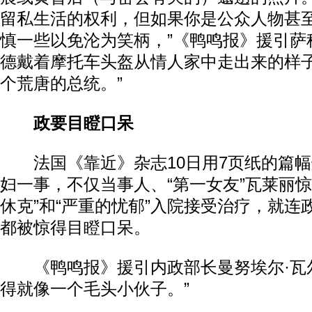
留私生活的权利，但如果你是公众人物甚
慎一些以免沦为笑柄，”《鸭鸣报》援引萨
德戴着摩托车头盔从情人家中走出来的样
个荒唐的总统。”
政要目瞪口呆
法国《靠近》杂志10日用7页纸的篇幅
妇一事，不仅当事人、“第一女友”瓦莱丽惊
休克”和“严重的忧郁”入院接受治疗，就连
都被惊得目瞪口呆。
《鸭鸣报》援引内政部长曼努埃尔·瓦尔
得就像一个毛头小伙子。”