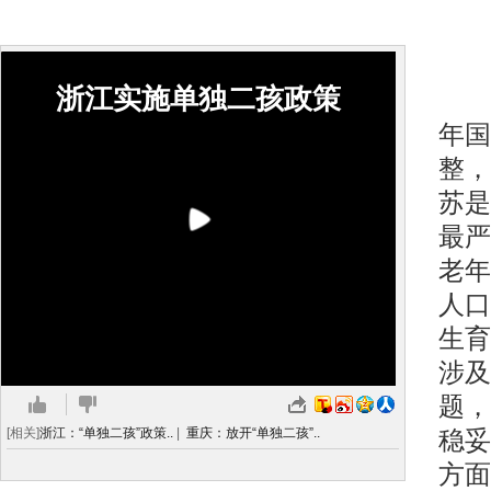
浙江实施单独二孩政策
何
年国
整，
苏是
最严
老年
人口
生育
涉及
题，
[相关]
浙江：“单独二孩”政策..
|
重庆：放开“单独二孩”..
稳妥
方面