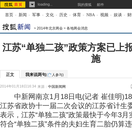
loading...
我的搜狐
邮件
首页
-
新闻
-
军事
-
文化
-
历史
-
体育
-
NBA
-
视频
-
娱谈
-
财
>
2014年北京两会
>
各地两会消息
江苏“单独二孩”政策方案已上报
施
正文
我来说两句
(
人参与)
2014年01月18日16:34
来源：
中国新闻网
中新网南京1月18日电(记者 崔佳明)1
江苏省政协十一届二次会议的江苏省计生
表示，江苏“单独二孩”政策最快于今年3
符合“单独二孩”条件的夫妇生育二胎仍算