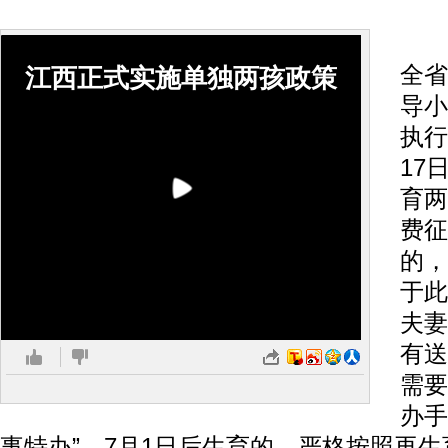
1
全省
江西正式实施单独两孩政策
导小
执行
17
育两
费征
的，
于此
夫妻
有送
需要
办手
事特办”。7月1日后生育的，严格按照再