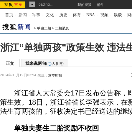
loading...
我的搜狐
邮件
首页
-
新闻
-
军事
-
文化
-
历史
-
体育
-
NBA
-
视频
-
娱谈
-
财
>
单独二胎
>
二胎消息
浙江“单独两孩”政策生效 违法
正文
我来说两句
(
人参与)
2014年01月19日03:54
来源：
京华时报
浙江省人大常委会17日发布公告称，即
策生效。18日，浙江省省长李强表示，在
法生育两孩的，征收决定书已经送达的继
单独夫妻生二胎奖励不收回